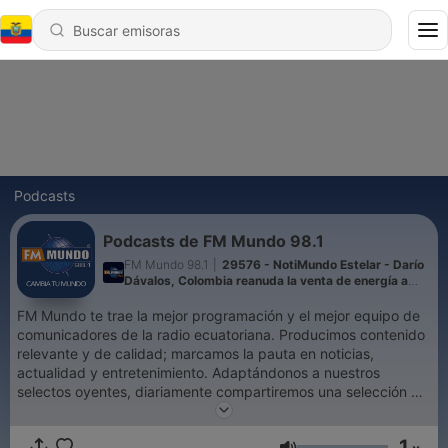
Podcasts
Podcasts de FM Mundo 98.1
FM Mundo 98.1
|
29576 - NotiMundo Estelar - Darío
Dávalos, Colombia reanuda la venta de energía a
Ecuador, ¿ya no hay riesgo de apagones?
FM Mundo te trae la mejor programación y el mejor equipo de
comunicadores de la radio ecuatoriana. Producimos contenido
relevante y de calidad; marcamos la pauta en noticias,
actualidad y entretenimiento. Adaptándonos a nuestros
selectos oyentes, diariamente compartiremos una selección de
nuestros programas para que los disfruten a su conveniencia:
cuando y donde prefieran. FM Mundo, informa, acompaña y
1