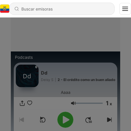
Podcasts
Dd
Deisy S
|
2 - El crédito como un buen aliado
Aaaa
1
x
Volumen