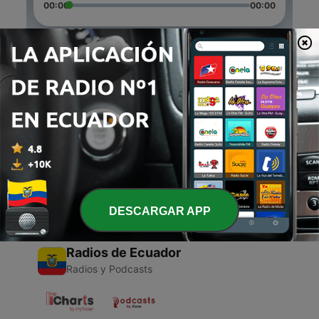
00:00
00:00
Episodios
-
2
El crédito como un buen aliado
02 dic. 2020
-
1
Recomendaciones
01 dic. 2020
DESCARGAR APP
Radios de Ecuador
Radios y Podcasts