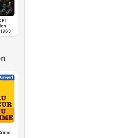
 El
los
 1963
ón
Crime