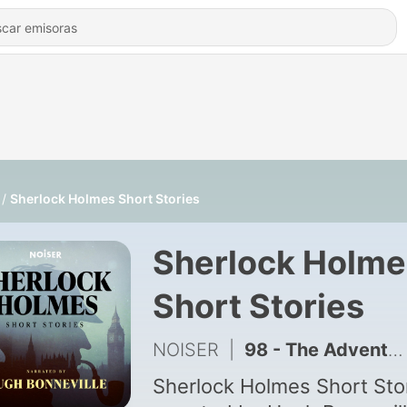
Sherlock Holmes Short Stories
Sherlock Holme
Short Stories
NOISER
|
98 - The Adventure of Shoscombe Old Place: Part One
Sherlock Holmes Short Sto