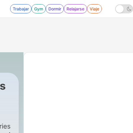
Trabajar
Gym
Dormir
Relajarse
Viaje
s
ries