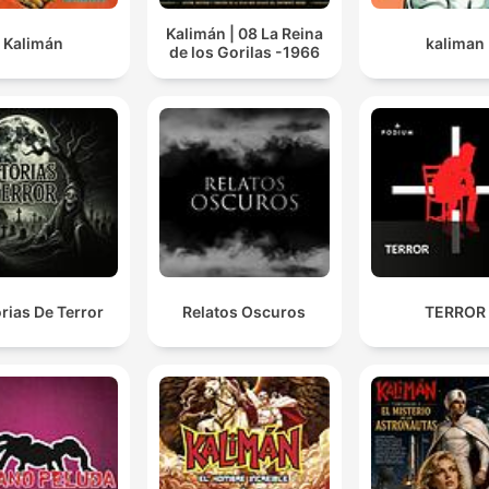
Kalimán | 08 La Reina
Kalimán
kaliman
de los Gorilas -1966
orias De Terror
Relatos Oscuros
TERROR