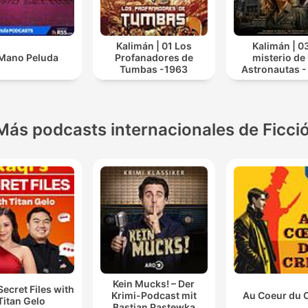
Kalimán | 01 Los
Kalimán | 03
Mano Peluda
Profanadores de
misterio de 
Tumbas -1963
Astronautas -
Más podcasts internacionales de Ficci
Kein Mucks! – Der
Secret Files with
Krimi-Podcast mit
Au Coeur du 
Titan Gelo
Bastian Pastewka