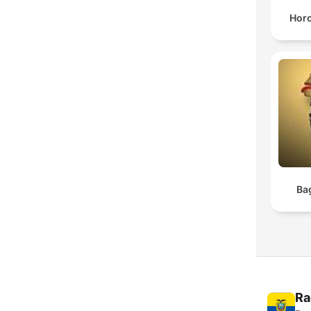
Horo
Ba
Ra