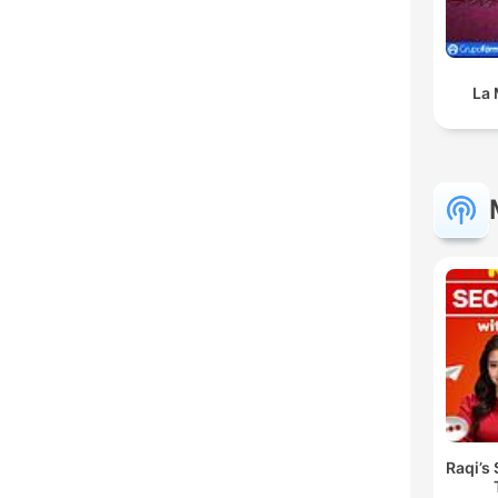
La 
Raqi’s 