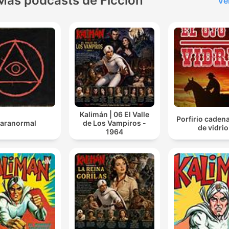
Más podcasts de Ficción
Ve
Kalimán | 06 El Valle
Porfirio cadena
aranormal
de Los Vampiros -
de vidrio
1964