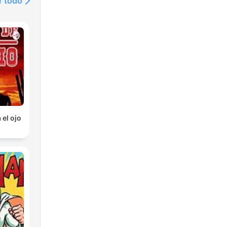
r todo
 el ojo