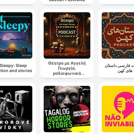
Θέατρο με Αγγελή
Sleepy: Sleep
 فارسی داستان
Γεωργία,
tion and stories
های کهن
ραδιοφωνικά
θεατρικά έργα