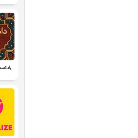
پادکست