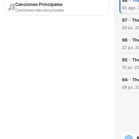
-
98
The
Canciones Principales
05 ago.
Canciones más escuchadas
-
97
The
29 jul. 
-
96
The
22 jul. 
-
95
The
15 jul. 2
-
94
The
08 jul. 