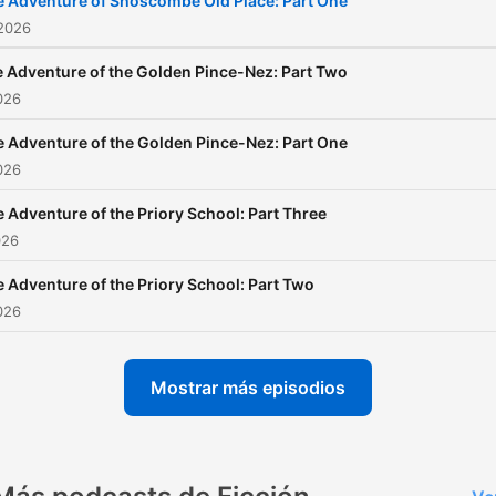
 Adventure of Shoscombe Old Place: Part One
episodes, join Noiser+. Cli
 2026
the subscription banner at
 Adventure of the Golden Pince-Nez: Part Two
top of the feed to get start
2026
or head to
 Adventure of the Golden Pince-Nez: Part One
noiser.com/subscriptions No
2026
part of this podcast may b
used or reproduced in any
 Adventure of the Priory School: Part Three
026
manner for the purpose of
training artificial intelligenc
 Adventure of the Priory School: Part Two
technologies or systems. I
2026
accordance with Article 4(3
the DSM Directive 2019/79
Mostrar más episodios
Noiser Ltd expressly reser
this work from the text an
data mining exception.