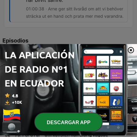
har blivit sämre.
01:00:38 · Arne ger sitt livsråd om att vi behöver
sträcka ut en hand och prata mer med varandra.
Episodios
-
84
72. Arne 95 år – Om livet som gruvarbetare,
äventyret på Kebnekaise, uppväxten i
Västerbotten, att förlora sin mamma som barn och
våga ställa frågor innan det är försent.
I detta avsnitt möter vi 95-åriga Arne i Kiruna, som delar med sig av personliga minnen från sin barndom utanför Skellefteå, livet i bageriet och sin tid som närstående till hustrun Kerstin. Samtalet rör även historiska expeditioner till Kebnekaise och reflektioner kring naturens betydelse. Utöver de personliga berättelserna analyseras politiska förslag gällande pension och ekonomi för äldre i Ekonomiminuten, samt besöks Riksbyggens Bonum-koncept för seniorboenden. Avsnittet avslutas med Arnes livsråd om vikten av mänsklig kontakt och tacksamhet.
03 ago. 2026
-
83
71. Johannie 105 år – Om livsvisdom från hennes
farmor, en självförsörjande uppväxt, smugglingen
under krigsåren, lyckan i de små sakerna och att
se en vän i varje människa.
Möt den 105-åriga Johanni i ett djupt samtal om ett långt liv fyllt av både prövningar och visdom. Hon delar med sig av minnen från sin barndom i Norge, flytten till Sverige och de starka upplevelserna under andra världskriget, inklusive smuggling över gränsen samt personliga förluster. Avsnittet utforskar även teman som självförsörjning, entreprenörskap i Sälen och vikten av att finna lyckan i vardagens små ögonblick. Vi får även ett besök hos 60plusbanken där fokus ligger på ekonomiska behov för livshändelser och renoveringar.
DESCARGAR APP
27 jul. 2026
-
82
70. Per 81 år – Om konsten han aldrig vågade