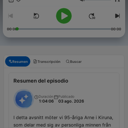
x
är både underhållande och berörande på alla sätt och vis! Här
Volumen
får de äldre ett utrymme i podcastens värld som dom inte alls
har idag, samtidigt som de integreras med både sin egen och
de yngre generationerna! Kontakt: hello@jonasuhlback.com
Lyssna på de äldre är en produktion av Poddagency
00:00
00:00
Resumen
Transcripción
Buscar
Resumen del episodio
Duración
Publicado
1:04:06
03 ago. 2026
I detta avsnitt möter vi 95-åriga Arne i Kiruna,
som delar med sig av personliga minnen från