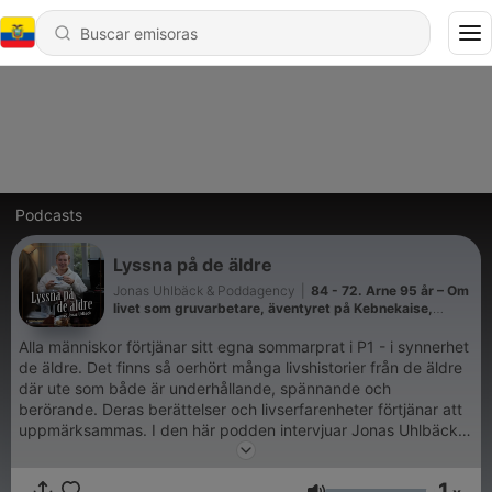
Podcasts
Lyssna på de äldre
Jonas Uhlbäck & Poddagency
|
84 - 72. Arne 95 år – Om
livet som gruvarbetare, äventyret på Kebnekaise,
uppväxten i Västerbotten, att förlora sin mamma som
barn och våga ställa frågor innan det är försent.
Alla människor förtjänar sitt egna sommarprat i P1 - i synnerhet
de äldre. Det finns så oerhört många livshistorier från de äldre
där ute som både är underhållande, spännande och
berörande. Deras berättelser och livserfarenheter förtjänar att
uppmärksammas. I den här podden intervjuar Jonas Uhlbäck
en salig blandning av härliga gäster med den gemensamma
nämnaren att alla är minst 70 år gamla. Samtalen om deras liv
1