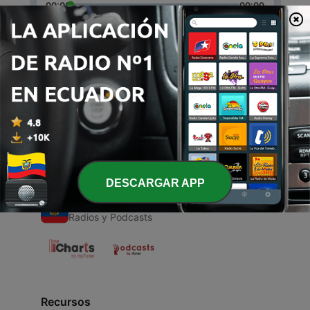
00:00
00:00
Episodios
-
1
In wnglish workshops
05 oct. 2020
DESCARGAR APP
Radios de Ecuador
Radios y Podcasts
Recursos