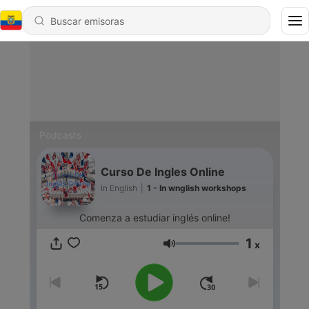
Podcasts
Curso De Ingles Online
In English
|
1 - In wnglish workshops
Comenza a estudiar inglés online!
1
x
Volumen