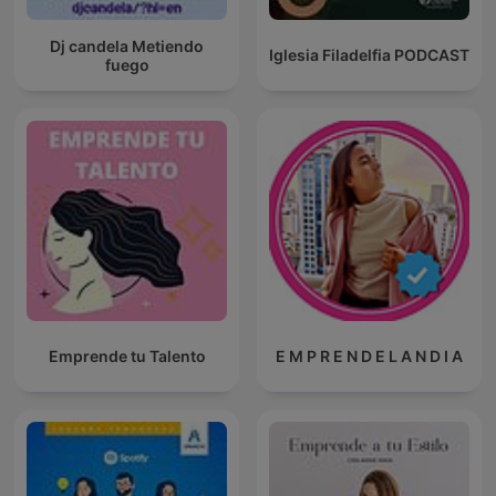
Dj candela Metiendo
Iglesia Filadelfia PODCAST
fuego
Emprende tu Talento
E M P R E N D E L A N D I A