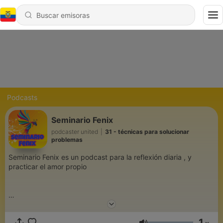
Podcasts
Seminario Fenix
podcaster united
|
31 - técnicas para solucionar
problemas
Seminario Fenix es un podcast para la reflexión diaria , y
practicar el amor propio
1