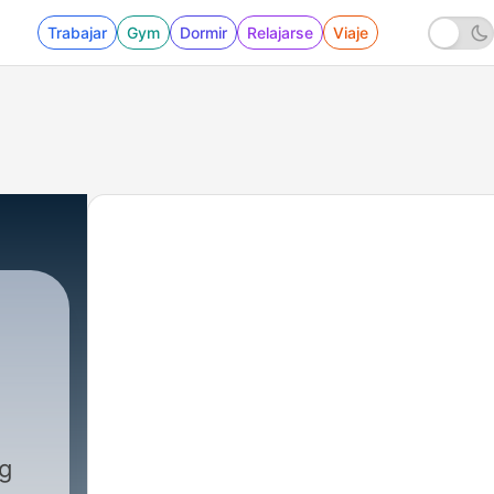
Trabajar
Gym
Dormir
Relajarse
Viaje
4 - Unlock God Mode: The 30-Day Reality Res
ng