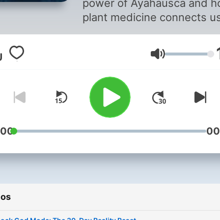
power of Ayahausca and 
plant medicine connects u
deeper to spirit and our sou
Join the psychedelic tribe 
Volumen
jamesxandertrip.com
RESOURCES Here are epic
resources to help your spiri
journey: • Newsletter –
jamesxandertrip.com • Ja
Xander –
:00
00
youtube.com/@emperorja
• Unlock God Mode -
unlockgodmode.org •
Mushroom Trip Checklist -
ios
mushroomchecklist.com •
Mushroom Trip Music -