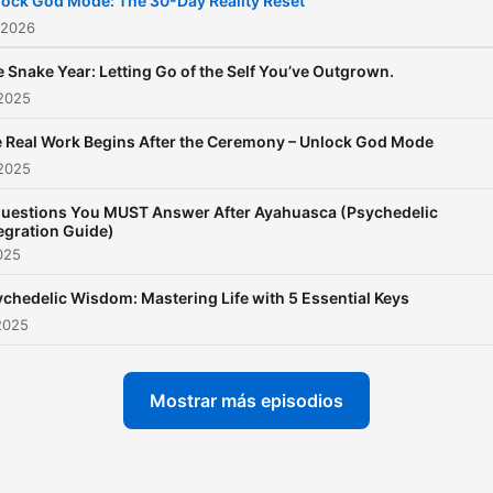
ock God Mode: The 30-Day Reality Reset
mushroomplaylist.com •
 2026
James Podcast –
 Snake Year: Letting Go of the Self You’ve Outgrown.
youtube.com/@jamesxande
 2025
• Telegram channel –
 Real Work Begins After the Ceremony – Unlock God Mode
t.me/jamesxandertribe
 2025
Questions You MUST Answer After Ayahuasca (Psychedelic
egration Guide)
2025
chedelic Wisdom: Mastering Life with 5 Essential Keys
2025
Mostrar más episodios