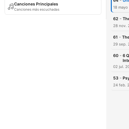
-
64
Unl
Canciones Principales
18 mayo
Canciones más escuchadas
-
62
The
28 nov.
-
61
The
29 sep.
-
60
6 
Int
02 jul. 
-
53
Psy
24 feb. 