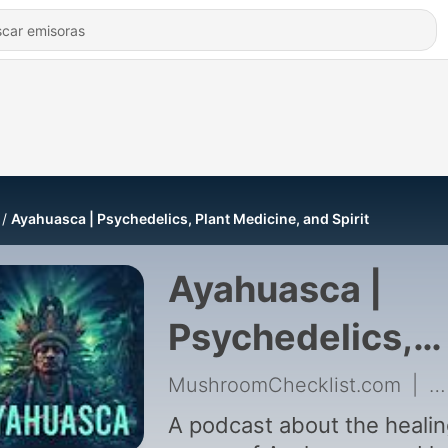
Ayahuasca | Psychedelics, Plant Medicine, and Spirit
Ayahuasca |
Psychedelics,
Plant Medicine,
MushroomChecklist.com
|
6
and Spirit
A podcast about the heali