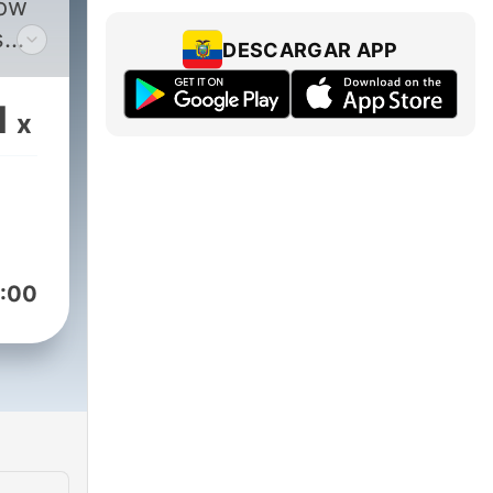
how
s
DESCARGAR APP
l.
at
1
x
tual
mes
:00
mes