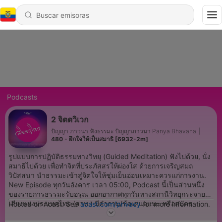
Podcasts
2 จิตตวิเวก
ปัญญา ภาวนา ฟังธรรมะ ปัญญาภาวนา Panya Bhavana
|
480 - ฝึกใจให้เป็นสมาธิ [6932-2m]
รูปแบบการปฏิบัติธรรมทางวิทยุ (Guided Meditation) ฟังไปด้วย, นั่ง
สมาธิไปด้วย เพื่อทำจิตที่ประภัสสรให้ผ่องใส ด้วยการเจริญสมถ
วิปัสสนา นำธรรมะเข้าสู่จิตใจให้ชุ่มเย็นอ่อนเหมาะควรแก่การงาน.
New Episode ทุกวันอังคาร เวลา 05:00, Podcast นี้เป็นส่วนหนึ่ง
ของรายการธรรมะรับอรุณ ออกอากาศทุกวันทางสถานีวิทยุกระจาย
เสียงแห่งประเทศไทย (สวท.) มีคำถาม/ข้อเสนอแนะ หรือสมัคร
Hosted on Acast. See
acast.com/privacy
for more information.
ติดตามฟังทั้ง 7 รายการ ที่ panya.org