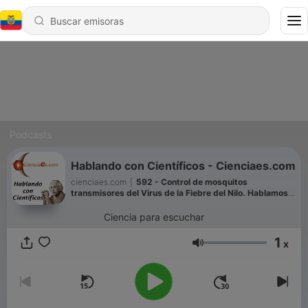
Podcasts
Hablando con Científicos - Cienciaes.com
cienciaes.com
|
592 - Control de mosquitos
transmisores del Virus de la Fiebre del Nilo. Hablamos
con Rubén Bueno
Ciencia para escuchar
1
x
Volumen