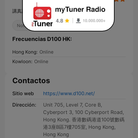
講真話．行公義．好憐憫
Noticias
Radio hablada
Frecuencias D100 HK:
Hong Kong:
Online
Kowloon:
Online
Contactos
Sitio web
https://www.d100.net/
Dirección:
Unit 705, Level 7, Core B,
Cyberport 3, 100 Cyberport Road,
Hong Kong. 香港數碼港道100號數碼
港3座B區7樓705室, Hong Kong,
Hong Kong