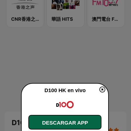
CNR香港之声 - CNR Voice of Hong Kong
華語 HITS
澳門電台 FM 100.7
D100 HK en vivo
D100 HK
DESCARGAR APP