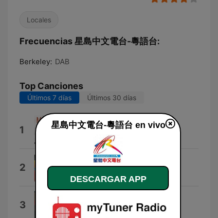
Locales
Frecuencias 星島中文電台-粵語台:
Berkeley:
DAB
Top Canciones
Últimos 7 días
Últimos 30 días
星島中文電台-粵語台 en vivo
Tu Me Salvaste
1
Maná
Telecom Fanfare
2
John Epping
DESCARGAR APP
News Update
3
Keith Mansfield