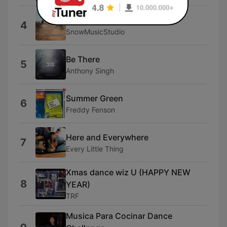
Sport
4
SnowMusicStudio
Be There
5
Anthony Singh
Summer Green
6
Freddy Fenson
Here and Everywhere
7
Every Little Thing
Xmas dance wiz U (HAPPY NEW
8
YEAR)
TRF
Musica Para Cocinar Dance