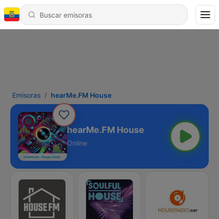
Emisoras
hearMe.FM House
hearMe.FM House
Online