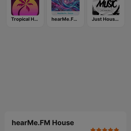
Tropical House
hearMe.FM Trance
Just House Music
hearMe.FM House