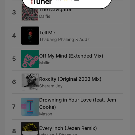
The Navigator
3
Dalfie
Tell Me
4
Thabang Phaleng & Addz
Off My Mind (Extended Mix)
5
Mallin
Roxcity (Original 2003 Mix)
6
Sharam Jey
Drowning in Your Love (feat. Jem
7
Cooke)
Mason
Every Inch (Jezen Remix)
8
Iglesias & Rhoowax