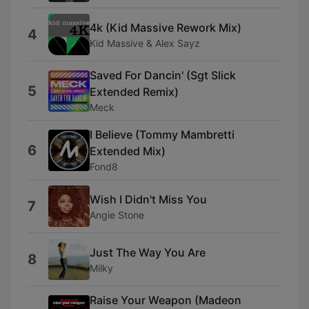
4k (Kid Massive Rework Mix)
4
Kid Massive & Alex Sayz
Saved For Dancin' (Sgt Slick
5
Extended Remix)
Meck
I Believe (Tommy Mambretti
6
Extended Mix)
Fond8
Wish I Didn't Miss You
7
Angie Stone
Just The Way You Are
8
Milky
Raise Your Weapon (Madeon