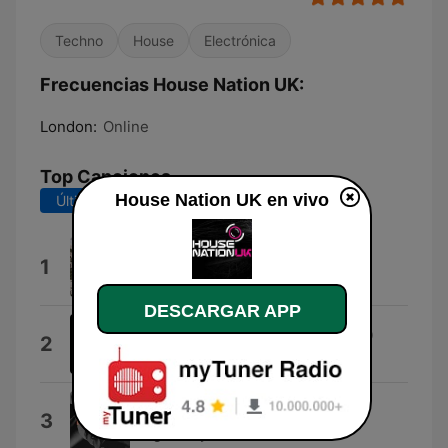
Techno
House
Electrónica
Frecuencias House Nation UK:
London:
Online
Top Canciones
House Nation UK en vivo
Últimos 7 días
Últimos 30 días
House Music
1
UK House Music
DESCARGAR APP
My Love (Zsak Extended Remix)
2
Zsak & Crazibiza
Nobody
3
Gorgon City