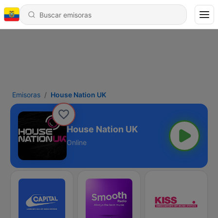
Emisoras
House Nation UK
House Nation UK
Online