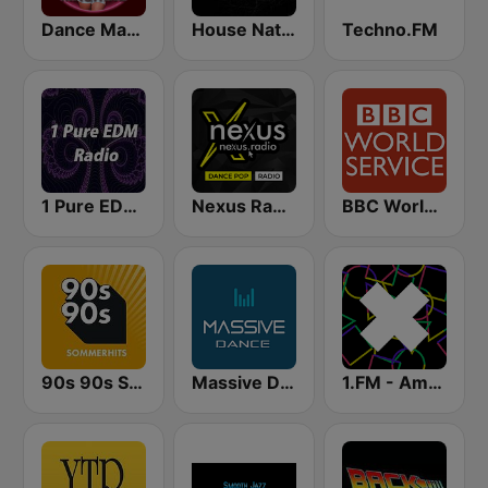
Dance Machine
House Nation UK
Techno.FM
1 Pure EDM Radio
Nexus Radio Dance
BBC World Service
90s 90s Sommerhits
Massive Dance
1.FM - Amsterdam Trance