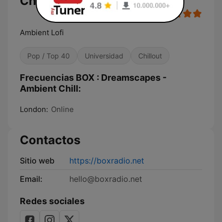
Chill
Ambient Lofi
Pop / Top 40
Universidad
Chillout
Frecuencias BOX : Dreamscapes -
Ambient Chill:
London:
Online
Contactos
Sitio web
https://boxradio.net
Email:
hello@boxradio.net
Redes sociales