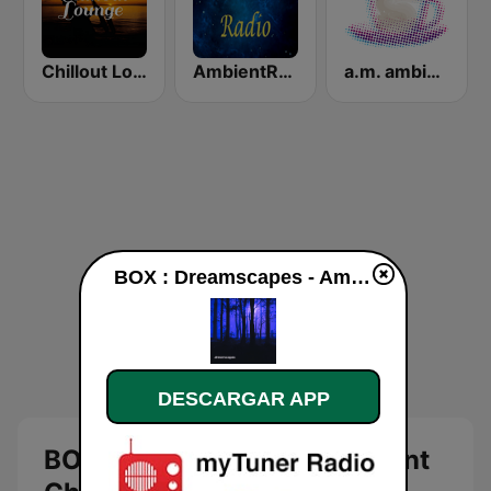
Chillout Lounge Radio
AmbientRadio (MRG.fm)
a.m. ambient
BOX : Dreamscapes - Ambient Chill en vivo
DESCARGAR APP
BOX : Dreamscapes - Ambient