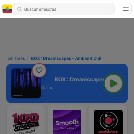
Emisoras
BOX : Dreamscapes - Ambient Chill
 Ambient Chill
Online