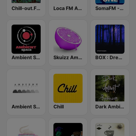
Chill-out.FM
Loca FM Ambient
SomaFM - Deep Space One
Ambient Space Radio
Skuizz Ambient
BOX : Dreamscapes - Ambient Chill
Ambient Sleeping Pill
Chill
Dark Ambient Radio (.com)