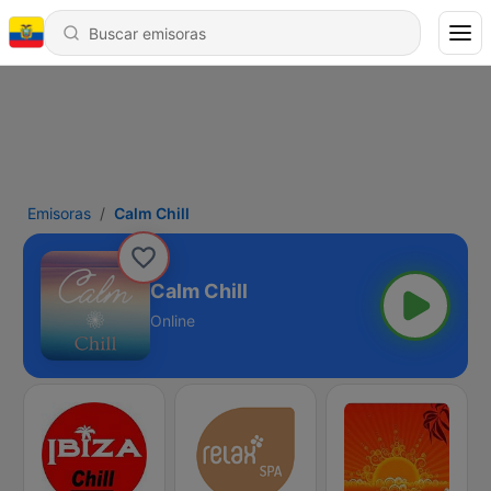
Emisoras
Calm Chill
Calm Chill
Online