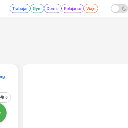
Trabajar
Gym
Dormir
Relajarse
Viaje
ing
0