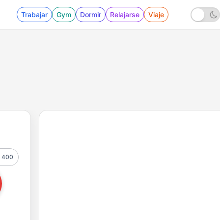
Trabajar
Gym
Dormir
Relajarse
Viaje
400