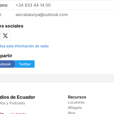
fono:
+34 933 44 14 00
:
sercatalunya@outlook.com
s sociales
liza esta información de radio
artir
cebook
Twitter
dios de Ecuador
Recursos
Locutores
ios y Podcasts
Widgets
Blog