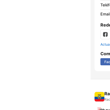
Telé
Email
Rede
Actua
Comp
Fa
Ra
Rad