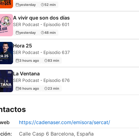
yesterday
52 min
A vivir que son dos días
SER Podcast - Episodio 601
yesterday
48 min
Hora 25
SER Podcast - Episodio 637
3 hours ago
83 min
La Ventana
SER Podcast - Episodio 676
6 hours ago
23 min
ntactos
 web
https://cadenaser.com/emisora/sercat/
ción:
Calle Casp 6 Barcelona, España