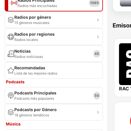
Radios Principales
1065
Radios más escuchadas
Radios por género
15 géneros musicales
Emisor
Radios por regiones
Radios locales
Noticias
45
Radios noticiosas
Recomendadas
Lista de las mejores radios
Podcasts
RAC 
Podcasts Principales
50
Podcasts más populares
Podcasts por Género
18 géneros temáticos
Música