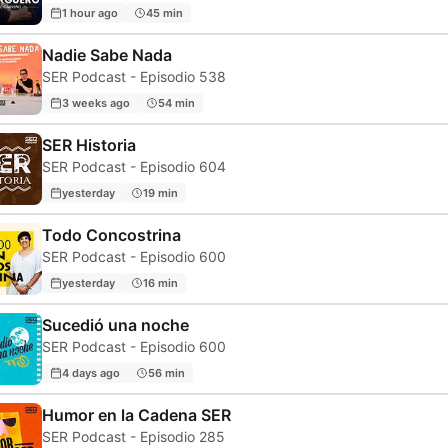
1 hour ago
45 min
Nadie Sabe Nada
SER Podcast - Episodio 538
3 weeks ago
54 min
SER Historia
SER Podcast - Episodio 604
yesterday
19 min
Todo Concostrina
SER Podcast - Episodio 600
yesterday
16 min
Sucedió una noche
SER Podcast - Episodio 600
4 days ago
56 min
Humor en la Cadena SER
SER Podcast - Episodio 285