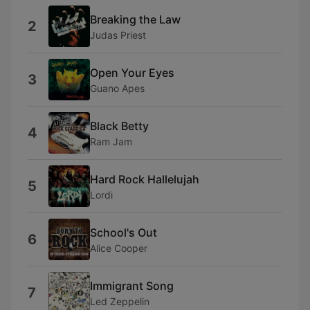
Breaking the Law
2
Judas Priest
Open Your Eyes
3
Guano Apes
Black Betty
4
Ram Jam
Hard Rock Hallelujah
5
Lordi
School's Out
6
Alice Cooper
Immigrant Song
7
Led Zeppelin