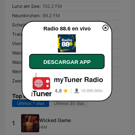
Lunz am See:
102.2 FM
Neunkirchen:
98.2 FM
Scheibbs:
106.1 FM
Radio 88.6 en vivo
Traisen:
102.7 FM
Vienna:
88.6 FM
Waidhofen an der Thaya:
96.4 FM
DESCARGAR APP
Waidhofen an der Ybbs:
106.6 FM
Weinzierl bei Krems:
106.2 FM
Zwettl Stift:
96.6 FM
Top Canciones
Últimos 7 días
Últimos 30 días
Wicked Game
1
HIM