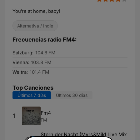
You're at home, baby!
Alternativa / Indie
Frecuencias radio FM4:
Salzburg:
104.6 FM
Vienna:
103.8 FM
Weitra:
101.4 FM
Top Canciones
Últimos 7 días
Últimos 30 días
Fm4
1
FM
Stern der Nacht (Myrs&Mild Live Mix