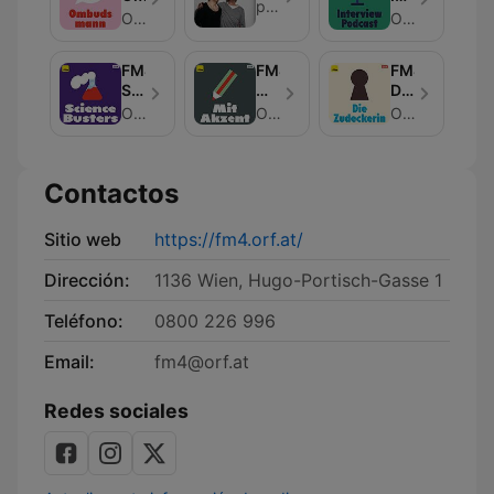
projektX
Podcast
ORF Radio FM4
ORF Radio FM4
FM4
FM4
FM4
Science
Mit
Die
Busters
Akzent
Zudeckerin
ORF Radio FM4
ORF Radio FM4
ORF Radio FM4
Contactos
Sitio web
https://fm4.orf.at/
Dirección:
1136 Wien, Hugo-Portisch-Gasse 1
Teléfono:
0800 226 996
Email:
fm4@orf.at
Redes sociales