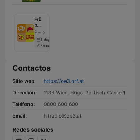
Frühstück
bei
mir
ORF Hitradio Ö3 - Episodio 6
5 days ago
58 min
Contactos
Sitio web
https://oe3.orf.at
Dirección:
1136 Wien, Hugo-Portisch-Gasse 1
Teléfono:
0800 600 600
Email:
hitradio@oe3.at
Redes sociales