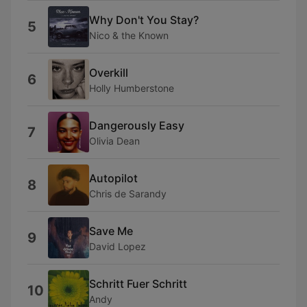
Why Don't You Stay?
5
Nico & the Known
Overkill
6
Holly Humberstone
Dangerously Easy
7
Olivia Dean
Autopilot
8
Chris de Sarandy
Save Me
9
David Lopez
Schritt Fuer Schritt
10
Andy