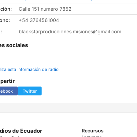
ción:
Calle 151 numero 7852
fono:
+54 3764561004
:
blackstarproducciones.misiones@gmail.com
s sociales
liza esta información de radio
artir
cebook
Twitter
dios de Ecuador
Recursos
Locutores