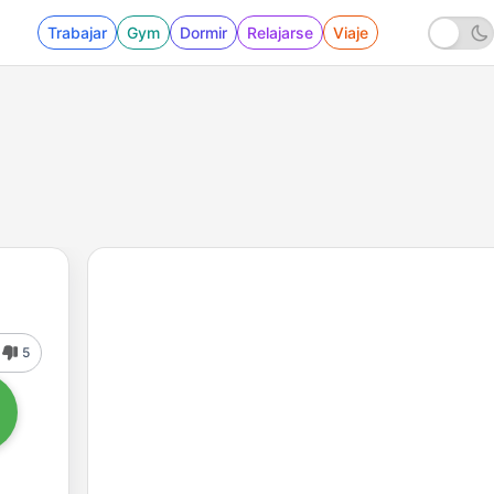
Trabajar
Gym
Dormir
Relajarse
Viaje
5