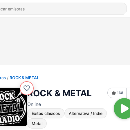
ras
ROCK & METAL
ROCK & METAL
168
Online
Éxitos clásicos
Alternativa / Indie
Metal