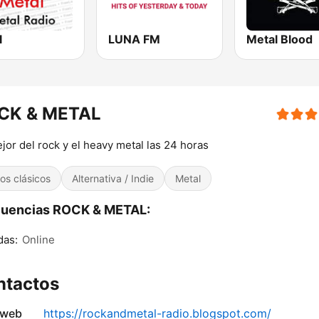
l
LUNA FM
Metal Blood
CK & METAL
jor del rock y el heavy metal las 24 horas
tos clásicos
Alternativa / Indie
Metal
cuencias ROCK & METAL:
das:
Online
ntactos
 web
https://rockandmetal-radio.blogspot.com/