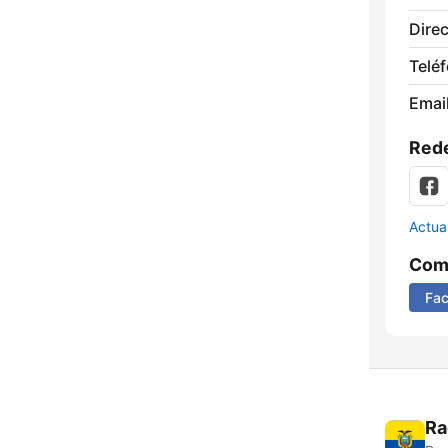
Direc
Telé
Email
Rede
Actua
Comp
Fa
Ra