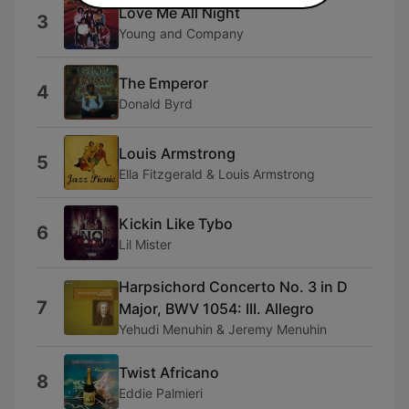
Love Me All Night
3
Young and Company
The Emperor
4
Donald Byrd
Louis Armstrong
5
Ella Fitzgerald & Louis Armstrong
Kickin Like Tybo
6
Lil Mister
Harpsichord Concerto No. 3 in D
7
Major, BWV 1054: III. Allegro
Yehudi Menuhin & Jeremy Menuhin
Twist Africano
8
Eddie Palmieri