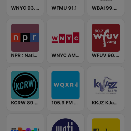
WNYC 93.9 FM
WFMU 91.1
WBAI 99.5 FM
NPR : National Public Radio
WNYC AM 820
WFUV 90.7 FM
KCRW 89.9 FM
105.9 FM WQXR & WQXW
KKJZ KJazz 88.1 FM