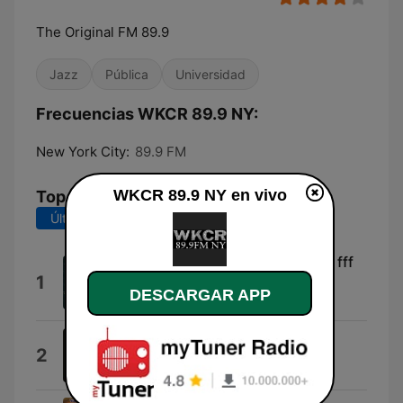
The Original FM 89.9
Jazz
Pública
Universidad
Frecuencias WKCR 89.9 NY:
New York City:
89.9 FM
WKCR 89.9 NY en vivo
Top Canciones
Últimos 7 días
Últimos 30 días
Give up the Funk (Tear the Roof fff
1
the Sucker)
DESCARGAR APP
Parliament
Como Fue
2
Ibrahim Ferrer