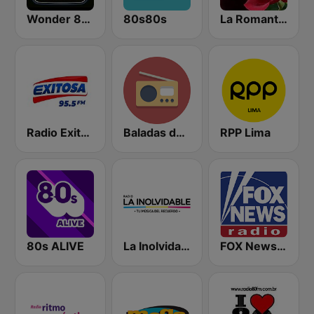
Wonder 80's
80s80s
La Romantica FM
Radio Exitosa
Baladas del Recuerdo
RPP Lima
80s ALIVE
La Inolvidable
FOX News Radio