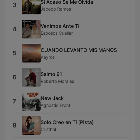
Si Acaso Se Me Olvida
3
Jacobo Ramos
Venimos Ante Ti
4
Esposos Cuellar
CUANDO LEVANTO MIS MANOS
5
Kayros
Salmo 91
6
Roberto Morales
New Jack
7
Agnostic Front
Solo Creo en Ti (Pista)
8
Cristhal