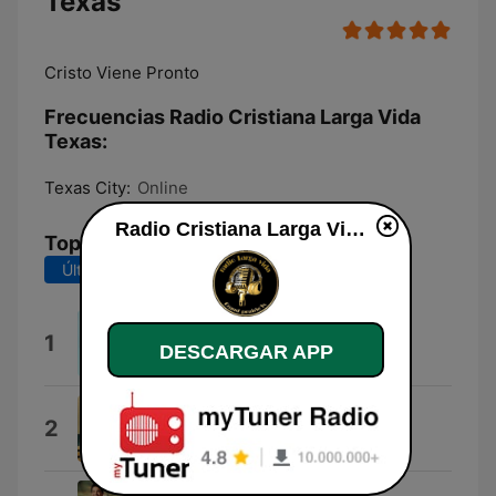
Texas
Cristo Viene Pronto
Frecuencias Radio Cristiana Larga Vida
Texas:
Texas City:
Online
Radio Cristiana Larga Vida Texas en vivo
Top Canciones
Últimos 7 días
Últimos 30 días
La Gran Tribulacion
1
DESCARGAR APP
Marino
Se Oye una Lluvia
2
Joel Ruano