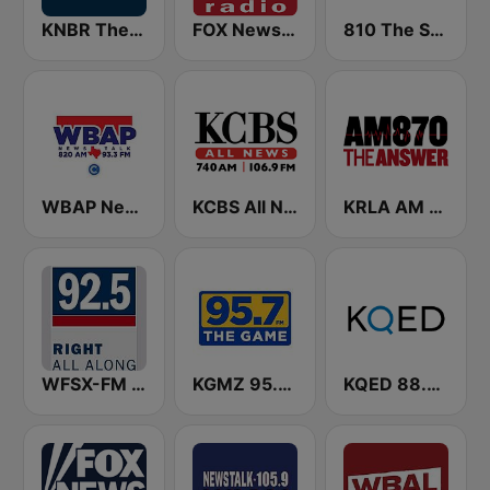
KNBR The Sports Leader 680 AM
FOX News Radio
810 The Spread
WBAP News / Talk 820 AM and 96.7 FM
KCBS All News 740 AM and 106.9 FM KFRC
KRLA AM 870 The Answer
WFSX-FM 92.5 Right All Along (US Only)
KGMZ 95.7 The Game FM (US Only)
KQED 88.5 and 89.3 FM