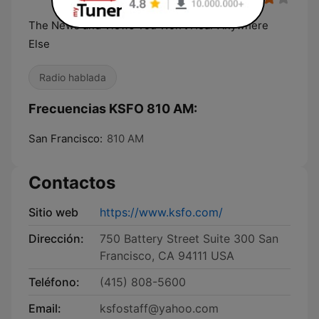
The News and Views You Won't Hear Anywhere
Else
Radio hablada
Frecuencias KSFO 810 AM:
San Francisco:
810 AM
Contactos
Sitio web
https://www.ksfo.com/
Dirección:
750 Battery Street Suite 300 San
Francisco, CA 94111 USA
Teléfono:
(415) 808-5600
Email:
ksfostaff@yahoo.com