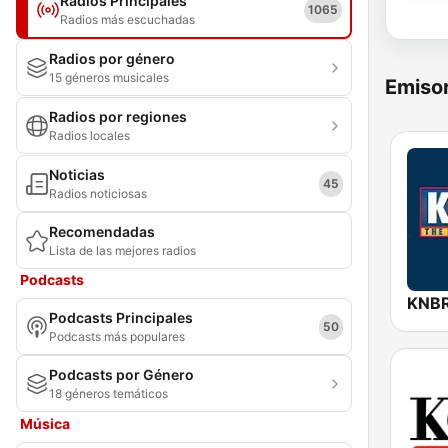
Radios Principales
1065
Radios más escuchadas
Radios por género
15 géneros musicales
Emisor
Radios por regiones
Radios locales
Noticias
45
Radios noticiosas
Recomendadas
Lista de las mejores radios
Podcasts
Podcasts Principales
50
Podcasts más populares
Podcasts por Género
18 géneros temáticos
Música