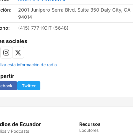
ción:
2001 Junipero Serra Blvd. Suite 350 Daly City, CA
94014
fono:
(415) 777-KOIT (5648)
s sociales
liza esta información de radio
artir
cebook
Twitter
dios de Ecuador
Recursos
Locutores
ios y Podcasts