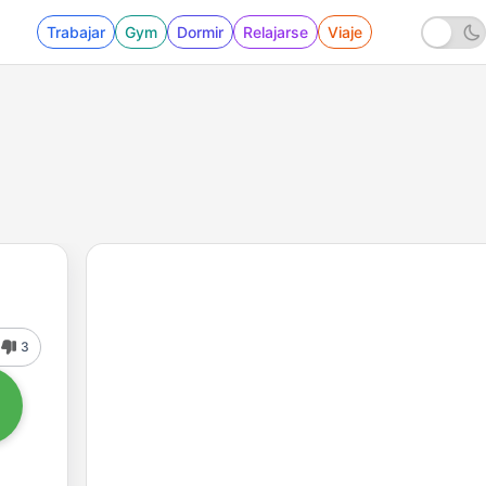
Trabajar
Gym
Dormir
Relajarse
Viaje
3