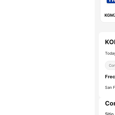
KOI
Today
Con
Frec
San F
Co
Sitio