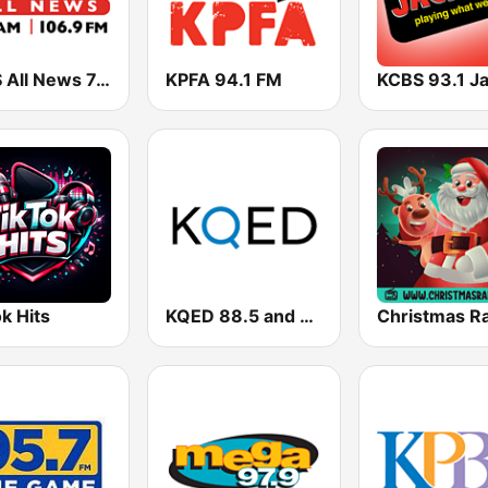
KCBS All News 740 AM and 106.9 FM KFRC
KPFA 94.1 FM
k Hits
KQED 88.5 and 89.3 FM
Christmas R