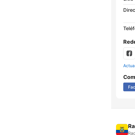
Direc
Telé
Rede
Actua
Comp
Fa
Ra
Rad