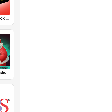
KCBS 93.1 Jack FM (US Only)
adio