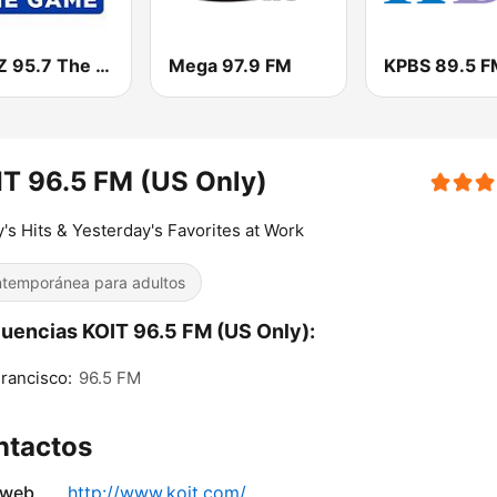
KGMZ 95.7 The Game FM (US Only)
Mega 97.9 FM
KPBS 89.5 F
T 96.5 FM (US Only)
's Hits & Yesterday's Favorites at Work
temporánea para adultos
uencias KOIT 96.5 FM (US Only):
rancisco:
96.5 FM
ntactos
 web
http://www.koit.com/