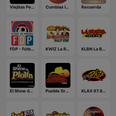
Viejitas Pero Bonitas Radio
Cumbias Inmortales Radio
Recuerda
FDP - Fútbol de Primera
KWIZ La Ranchera 96.7 FM (US Only)
KLBN La Buena 101.9 FM
El Show de Piolín
Pueblo Grupero Radio
KLAX 97.9 La Raza FM