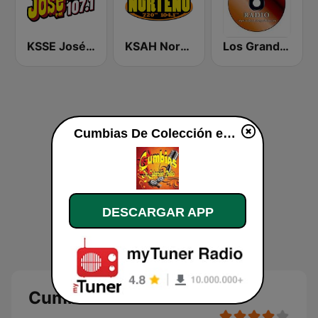
KSSE José 97.5 y 107.1
KSAH Norteño 720 y 104.1
Los Grandes Grupos Radio
Cumbias De Colección en vivo
DESCARGAR APP
Cumbias De Colección