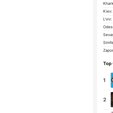
Khark
Kiev:
L'viv:
Odes
Sevas
Simfe
Zapor
Top
1
2