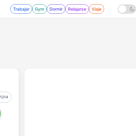
Trabajar
Gym
Dormir
Relajarse
Viaje
1214