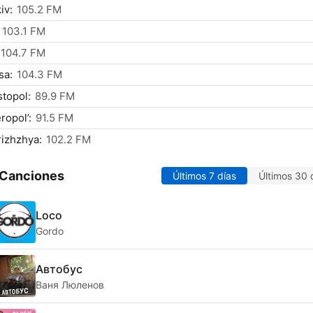
iv:
105.2 FM
103.1 FM
104.7 FM
sa:
104.3 FM
topol:
89.9 FM
ropol’:
91.5 FM
izhzhya:
102.2 FM
 Canciones
Últimos 7 días
Últimos 30 
Loco
Gordo
Автобус
Ваня Люленов