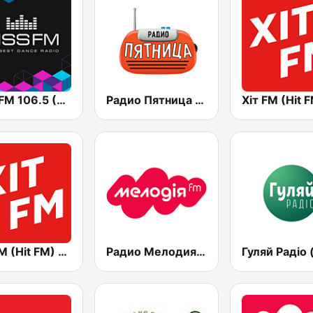
Kiss FM 106.5 (Кисc ФМ)
Радио Пятница (Pyatnica)
Хіт FM (Hit FM) - Ukr
Радио Мелодия (Radio Melodia)