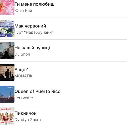
Ти мене полюбиш
Юлія Рай
Мак червоний
Гурт "Надзбручани"
На нашій вулиці
DJ Shon
А що?
MONATIK
Queen of Puerto Rico
Jerkwater
Пикничок
Dyadya Zhora