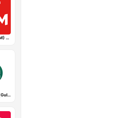
Хіт FM (Hit FM) - Best
Гуляй Радіо (Guliay Radio)