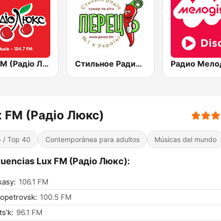
Lux FM (Pадіо Люкс) Lviv
Стильное Радио - Перец ФМ (Stilnoe, perec fm)
x FM (Pадіо Люкс)
 / Top 40
Contemporánea para adultos
Músicas del mundo
uencias Lux FM (Pадіо Люкс):
kasy:
106.1 FM
opetrovsk:
100.5 FM
s’k:
96.1 FM