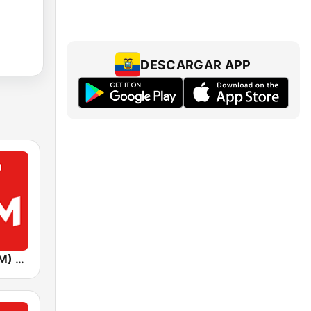
DESCARGAR APP
Хіт FM (Hit FM) - Top