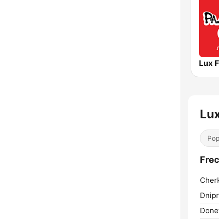
Lu
Pop
Frec
Cher
Dnipr
Donet