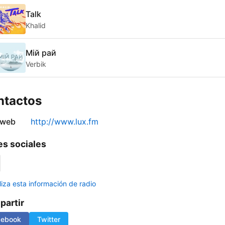
Talk
Khalid
Мій рай
Verbik
ntactos
 web
http://www.lux.fm
s sociales
liza esta información de radio
artir
cebook
Twitter