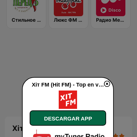
Стильное Радио - Перец ФМ (Stilnoe, perec fm)
Люкс ФМ (Lux FM) Львів
Радио Мелодия (Radio Melodia Disco)
Хіт FM (Hit FM) - Top en vivo
DESCARGAR APP
Хіт FM (Hit FM) - Top