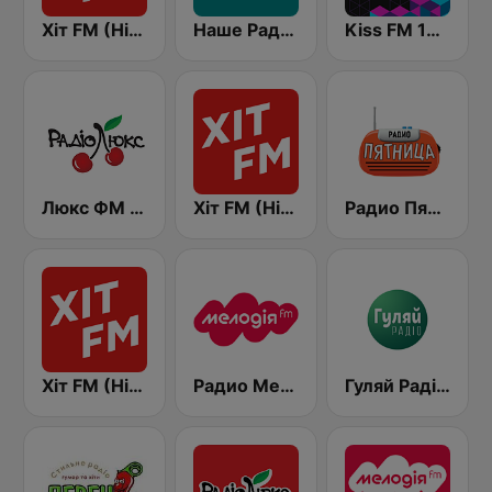
Хіт FM (Hit FM)
Наше Радио (Nashe Radio) 107.9
Kiss FM 106.5 (Кисc ФМ)
Люкс ФМ Україна - Lux FM Ukraine
Хіт FM (Hit FM) - Best
Радио Пятница (Pyatnica)
Хіт FM (Hit FM) - Ukr
Радио Мелодия (Radio Melodia)
Гуляй Радіо (Guliay Radio)