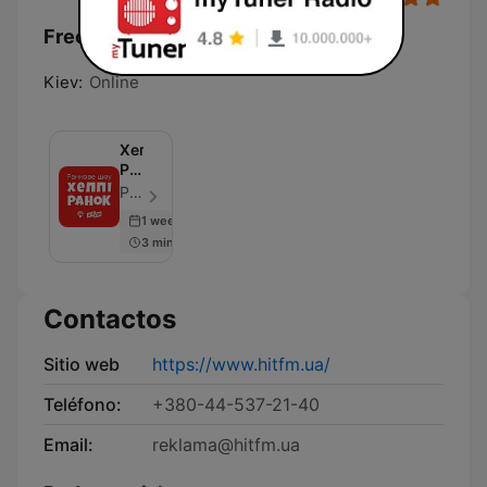
Frecuencias Хіт FM (Hit FM) - Top:
Kiev:
Online
Хеппі
Ранок
на
Рома Мельник, Марина Войцеховська, Аліна Кош, hitfm.ua - Episodio 50
Хіт
1 week ago
FM
3 min
Contactos
Sitio web
https://www.hitfm.ua/
Teléfono:
+380-44-537-21-40
Email:
reklama@hitfm.ua