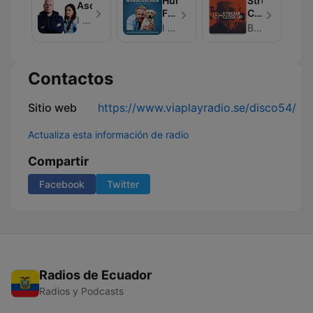
Hundcoachen
Stream
Aschberg
Fredrik
Close
I LIKE RADIO
Steen
Up
I LIKE RADIO
Brian Laffan
Contactos
Sitio web
https://www.viaplayradio.se/disco54/
Actualiza esta información de radio
Compartir
Facebook
Twitter
Radios de Ecuador
Radios y Podcasts