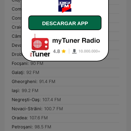
Comăneşti:
98.5 FM
Constanţa:
96.2 FM
DESCARGAR APP
Craiova:
105.5 FM
Câmpulung Moldovenesc:
104.8 FM
Deva:
95.9 FM
Drobeta-Turnu Severin:
107.9 FM
Focşani:
90 FM
Galaţi:
92 FM
Gheorgheni:
91.4 FM
Iaşi:
99.2 FM
Negreşti-Oaş:
107.4 FM
Novaci-Străini:
100.7 FM
Oradea:
107.6 FM
Petroşani:
98.5 FM