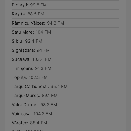
Ploieşti:
99.6 FM
Reşiţa:
88.5 FM
Râmnicu Vâlcea:
94.3 FM
Satu Mare:
104 FM
Sibiu:
92.4 FM
Sighișoara:
94 FM
Suceava:
103.4 FM
Timişoara:
91.3 FM
Topliţa:
102.3 FM
Târgu Cărbuneşti:
95.4 FM
Târgu-Mureş:
89.1 FM
Vatra Dornei:
98.2 FM
Voineasa:
104.2 FM
Văratec:
88.4 FM