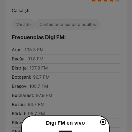
Ca să știi
Variado
Contemporánea para adultos
Frecuencias Digi FM:
Arad:
105.3 FM
Bacău:
91.8 FM
Bistrița:
107.8 FM
Botoşani:
96.7 FM
Braşov:
100.7 FM
Bucharest:
97.9 FM
Buzău:
94.7 FM
Bârlad:
95.7 FM
Băneasa:
93.9 FM
Digi FM en vivo
Cluj-Napoca:
104.5 FM