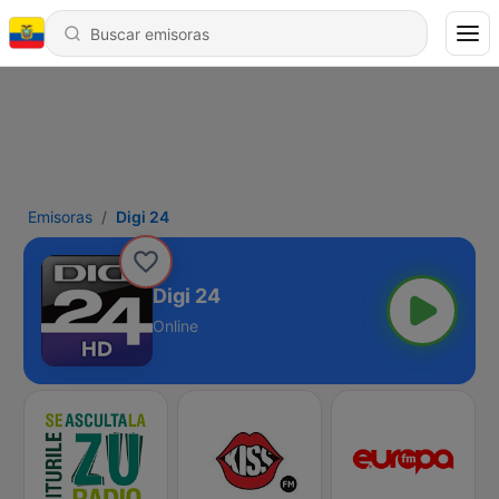
Emisoras
Digi 24
Digi 24
Online