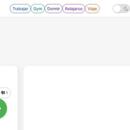
Trabajar
Gym
Dormir
Relajarse
Viaje
1