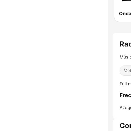
Onda 
Rad
Músic
Var
Full 
Frec
Azog
Co