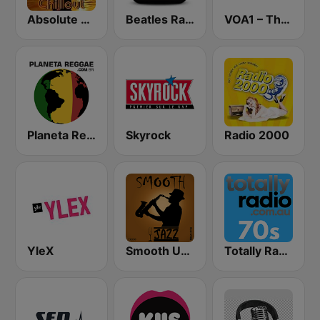
Absolute Chillout
Beatles Radio
VOA1 – The Hits
Planeta Reggae
Skyrock
Radio 2000
YleX
Smooth Urban Jazz Cafe
Totally Radio 70s