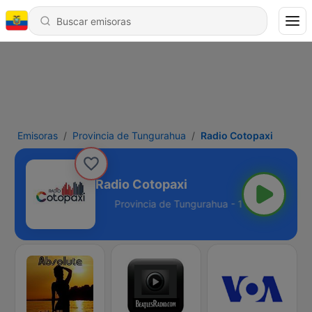
Emisoras
Provincia de Tungurahua
Radio Cotopaxi
Radio Cotopaxi
urahua - 106.9 FM