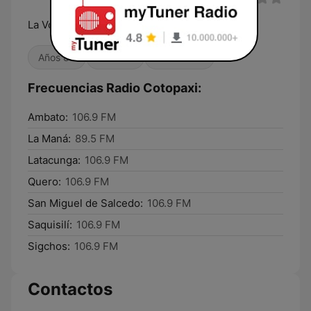
La Voz Intercultural
Años 80
Años 90
Años 2000
Frecuencias Radio Cotopaxi:
Ambato:
106.9 FM
La Maná:
89.5 FM
Latacunga:
106.9 FM
Quero:
106.9 FM
San Miguel de Salcedo:
106.9 FM
Saquisilí:
106.9 FM
Sigchos:
106.9 FM
Contactos