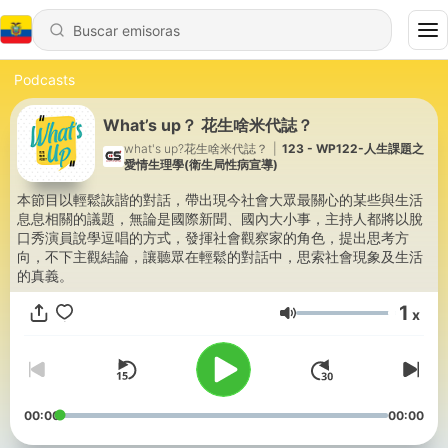
Podcasts
What’s up？ 花生啥米代誌？
what's up?花生啥米代誌？
|
123 - WP122-人生課題之
愛情生理學(衛生局性病宣導)
本節目以輕鬆詼諧的對話，帶出現今社會大眾最關心的某些與生活
息息相關的議題，無論是國際新聞、國內大小事，主持人都將以脫
口秀演員說學逗唱的方式，發揮社會觀察家的角色，提出思考方
向，不下主觀結論，讓聽眾在輕鬆的對話中，思索社會現象及生活
的真義。
1
x
Volumen
00:00
00:00