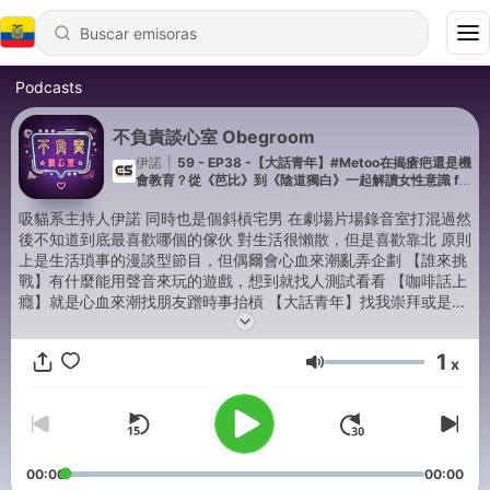
Podcasts
不負責談心室 Obegroom
伊諾
|
59 - EP38 -【大話青年】#Metoo在揭瘡疤還是機
會教育？從《芭比》到《陰道獨白》一起解讀女性意識 ft.
Ting&貓草
吸貓系主持人伊諾 同時也是個斜槓宅男 在劇場片場錄音室打混過然
後不知道到底最喜歡哪個的傢伙 對生活很懶散，但是喜歡靠北 原則
上是生活瑣事的漫談型節目，但偶爾會心血來潮亂弄企劃 【誰來挑
戰】有什麼能用聲音來玩的遊戲，想到就找人測試看看 【咖啡話上
癮】就是心血來潮找朋友蹭時事抬槓 【大話青年】找我崇拜或是感
興趣的人物聊聊天，基本上會是我喜歡的領域出發 【宅宅練蕭威】
漫談宅文化、遊戲、動漫，目前企劃難產 沒學過主持 但在前往學好
1
x
的路上 如果覺得有稍微愉悅你，給個訂閱關注吧~ 沒有就算了 這才
Volumen
是不負責的真諦(? 不負責談心室IG成立啦↓↓ 伊諾本人沒事瞎聊的
觀察日記或是上架趣事都在這裡
https://www.instagram.com/obegroom/ -- Hosting provided by
SoundOn
00:00
00:00