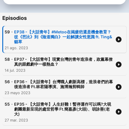
Episodios
-
59
EP38 -【大話青年】#Metoo在揭瘡疤還是機會教育？
從《芭比》到《陰道獨白》一起解讀女性意識 ft. Ting&
貓草
21 ago. 2023
-
58
EP37 - 【大話青年】現實台灣的青年造浪者，政黨幕僚
真的跟戲劇中一樣熱血？
14 jul. 2023
-
56
EP36 - 【大話青年】台灣職人劇新高標，造浪者們的幕
後造浪者 Ft.林君陽導演、施博瀚剪輯師
23 mayo 2023
-
55
EP35 - 【大話青年】人生好難！暫停運作可以嗎?大硯
劇團最新呈現的處世哲學 Ft.簡嘉彥(大頭)、胡詠善(老
大)
27 mar. 2023