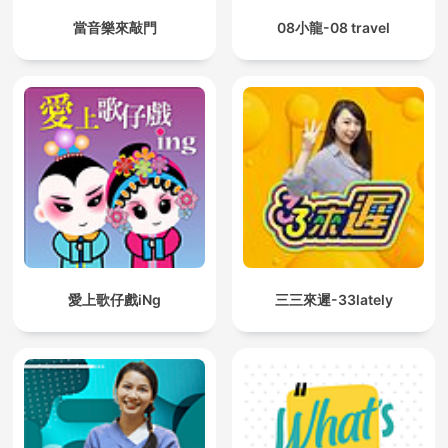
當音樂來敲門
08小龍-08 travel
愛上歌仔戲iNg
三三來遲-33lately