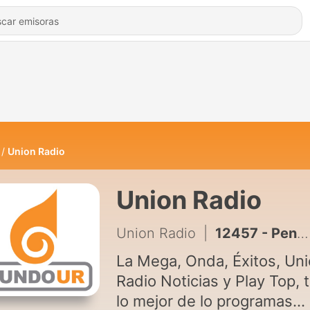
Union Radio
Union Radio
Union Radio
|
12457 - Penzini con Todo| ¿Cómo se encuentra el municipio Baruta después de 1 mes de los terremotos? Con darwin González
La Mega, Onda, Éxitos, Un
Radio Noticias y Play Top, 
lo mejor de lo programas