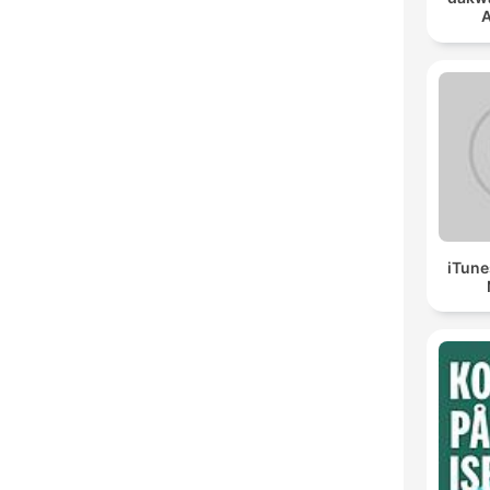
A
iTune