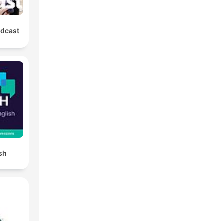
odcast
ish