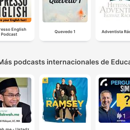
resso English
Quevedo 1
Adventista Rá
Podcast
Más podcasts internacionales de Educ
h.me - Ustadz