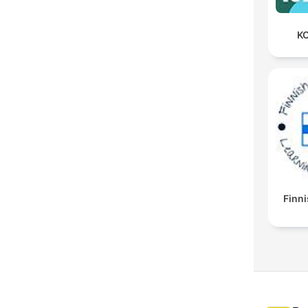
KO
Finni