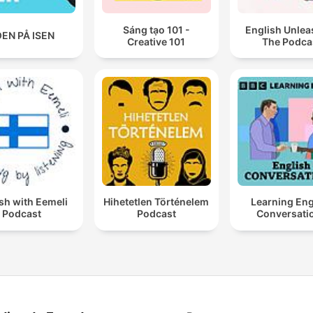
Sáng tạo 101 -
English Unlea
EN PÅ ISEN
Creative 101
The Podca
sh with Eemeli
Hihetetlen Történelem
Learning Eng
Podcast
Podcast
Conversati