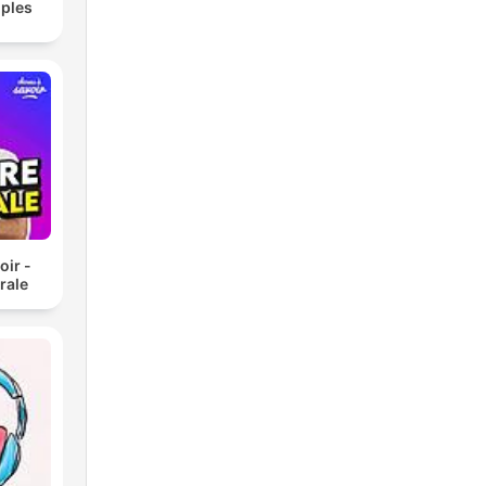
ples
oir -
rale