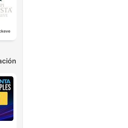
ckeve
ación