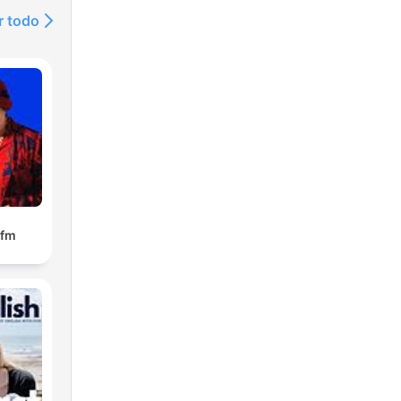
r todo
.fm