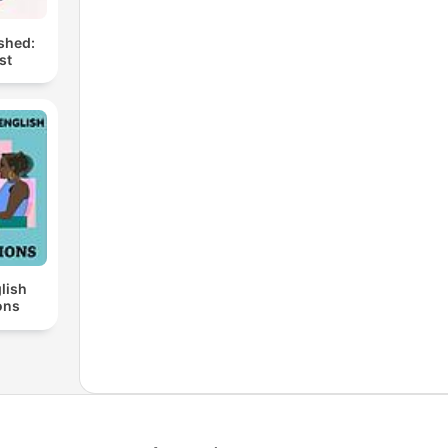
shed:
st
lish
ons