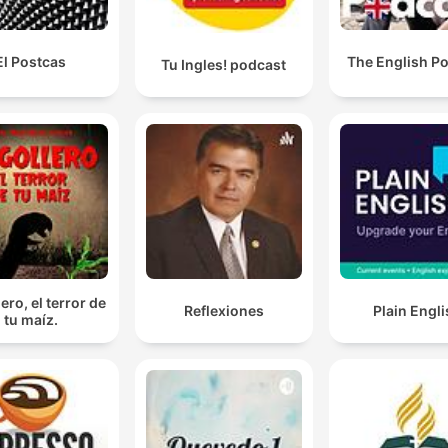
El Postcas
The English P
Tu Ingles! podcast
ero, el terror de
Reflexiones
Plain Engl
tu maíz.