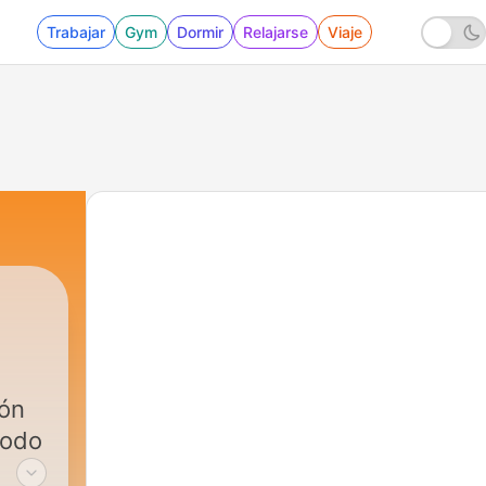
Trabajar
Gym
Dormir
Relajarse
Viaje
ión
todo