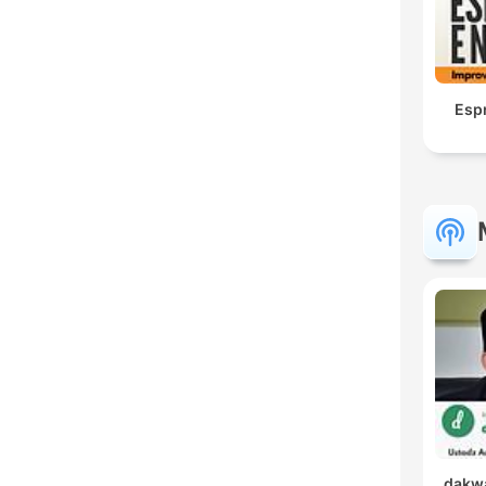
Esp
dakwa