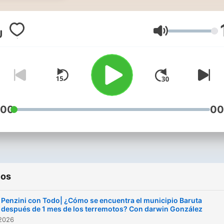
diarios, archivo, entrevista
especiales. Un Mundo de
Volumen
contenido, MundoUR.
:00
00
ios
Penzini con Todo| ¿Cómo se encuentra el municipio Baruta
después de 1 mes de los terremotos? Con darwin González
 2026