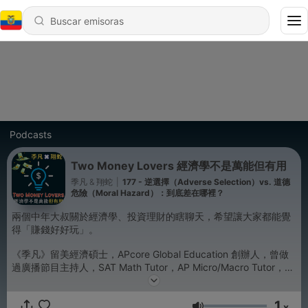
Podcasts
Two Money Lovers 經濟學不是萬能但有用
季凡 & 翔蛇
|
177 - 逆選擇（Adverse Selection）vs. 道德
危險（Moral Hazard）：到底差在哪裡？
兩個中年大叔關於經濟學、投資理財的瞎聊天，希望讓大家都能覺
得「賺錢好好玩」。
《季凡》留美經濟碩士，APcore Global Education 創辦人，曾做
過廣播節目主持人，SAT Math Tutor，AP Micro/Macro Tutor，
TEO Tutor，個人理財高手。
《翔蛇》台大財務博士，APcore Global Education 共同創辦人，
1
補習班統計學、財務管理學名師，大學兼任教授，科技製造業技術
x