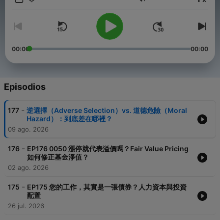
Volumen
顧問，AP Statistics/Calculus Tutor，YouTuber，斜槓人生的實踐
者。
每週更新一集，一般於每週日上傳。
——
00:00
00:00
大家若有什麼問題？或另外想聽什麼內容？
歡迎大家可用 Line 來詢問或建議
Line ID: @apcore
Episodios
Powered by
Firstory Hosting
-
177
逆選擇（Adverse Selection）vs. 道德危險（Moral
Hazard）：到底差在哪裡？
09 ago. 2026
-
176
EP176 0050 漲停就代表溢價嗎？Fair Value Pricing
如何修正基金淨值？
02 ago. 2026
-
175
EP175 您的工作，其實是一張債券？人力資本與投資
配置
26 jul. 2026