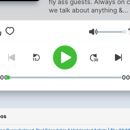
fly ass guests. Always on ch
we talk about anything &
everything. Listening to 22
should feel like one of tho
Volumen
good late night convos you
have with your
friends...because tbh that'
what it is.
:00
00
ios