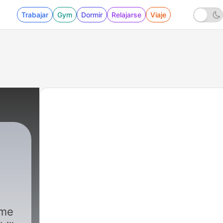
Trabajar
Gym
Dormir
Relajarse
Viaje
ome