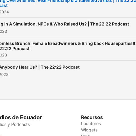
ing Overwhelmed, Real Friendship & Untalented Artists | The 22:2
cast
 2024
ng In A Simulation, NPCs & Who Raised Us? | The 22:22 Podcast
2023
omless Brunch, Female Breadwinners & Bring back Houseparties!! 
22:22 Podcast
2023
Anybody Hear Us? | The 22:22 Podcast
 2023
dios de Ecuador
Recursos
Locutores
ios y Podcasts
Widgets