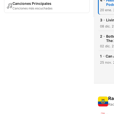
-
4
Feel
Canciones Principales
Pod
Canciones más escuchadas
20 ene.
-
3
Livi
08 dic. 
-
2
Bott
The 
02 dic. 
-
1
Can 
25 nov.
Ra
Rad