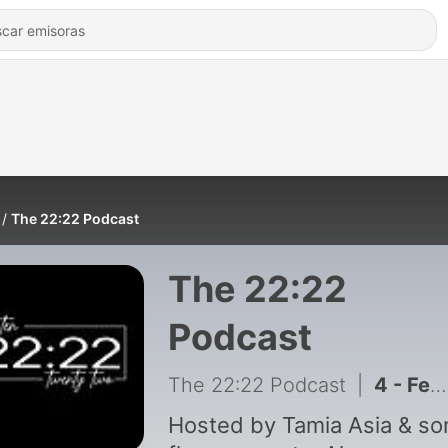
The 22:22 Podcast
The 22:22
Podcast
The 22:22 Podcast
|
4 - Feeling Overwhelmed, Real Friendship & Untalented Artists | The 22:22 Podcast
Hosted by Tamia Asia & s