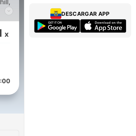
ill,
DESCARGAR APP
:22
se
1
x
s
:00