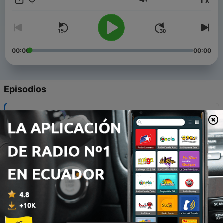
x
Volumen
00:00
00:00
Episodios
-
13961
En Vinilo Radio Show programa 156
06 ago. 2026
-
13960
En Vinilo Radio Show programa 155
05 ago. 2026
-
13959
ATB: Tertulia, actualidad y eclipse
05 ago. 2026
-
13958
En Vinilo Radio Show programa 154
04 ago. 2026