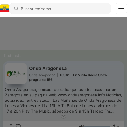
Podcasts
Onda Aragonesa
Onda Aragonesa
|
13961 - En Vinilo Radio Show
programa 156
Onda Aragonesa, emisora de radio que puedes escuchar en
Zaragoza en su página web www.ondaaragonesa.info Noticias,
actualidad, entrevistas.... Las Mañanas de Onda Aragonesa de
Lunes a Viernes de 11 a 13h A Tu Bola de Lunes a Viernes de
17 a 20h Play The Music, sábados de 9 a 13h Tardeo Fm,
sábados de 17 a 20h No te pierdas el resto de la programación
de Onda Aragonesa.
1