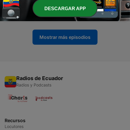
DESCARGAR APP
-
13957
En Vinilo Radio Show programa 153
03 ago. 2026
Mostrar más episodios
Radios de Ecuador
Radios y Podcasts
Recursos
Locutores