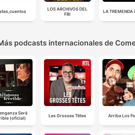
LOS ARCHIVOS DEL
stes,cuentos
LA TREMENDA
FBI
Más podcasts internacionales de Come
Venganza Será
Les Grosses Têtes
Arriba Los F
rible (oficial)