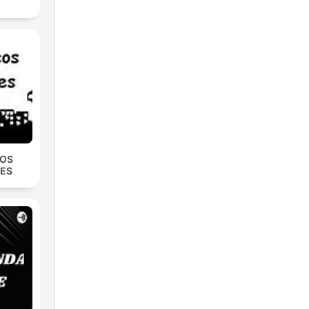
COS
ES