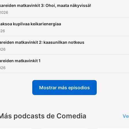
kaihtamatta. Tässä
kareiden matkavinkit 3: Ohoi, maata näkyvissä!
podcastissa pannaan peliin
 2026
miehen koko elämä. Sami
jaksoa kuplivaa keikarienergiaa
Sykkö on toimittaja, LUT-
026
yliopiston työelämäprofesso
ekonomi, Muodin Huipulle 
areiden matkavinkit 2: kaasunilkan notkeus
2026
ohjelman tuomari, tyyliniek
matkailija. Jorma Uotinen on
areiden matkavinkit 1
professori, koreografi, laula
2026
Tanssii Tähtien Kanssa -
ohjelman tuomari ja kaikkie
Mostrar más episodios
rakastama suomalainen. IG:
@samisykko @jormauotine
Tiktok: @samijajorma Seuraa
Más podcasts de Comedia
Ve
podcastia, jossa tunteet
kiehuvat, ajatukset roihuava