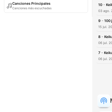
Canciones Principales
-
10
Kei
Canciones más escuchadas
03 ago.
-
9
100 
15 jul. 2
-
8
Keik
06 jul. 
-
7
Keik
06 jul. 