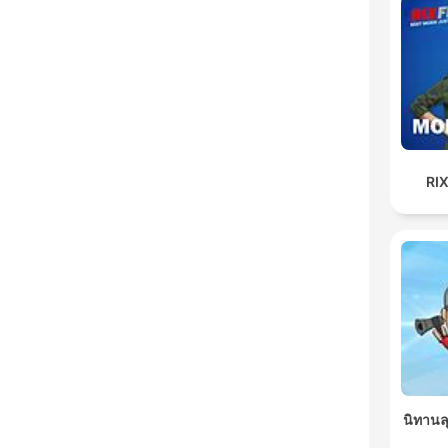
RI
นิทานล