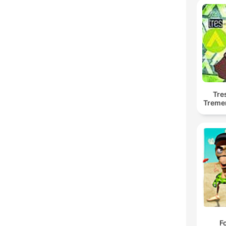
Tre
Treme
F