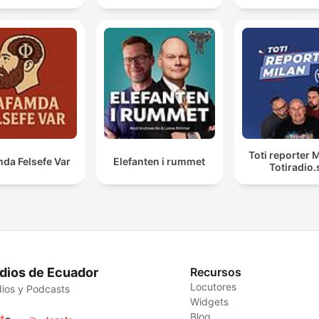
Toti reporter M
da Felsefe Var
Elefanten i rummet
Totiradio.
dios de Ecuador
Recursos
Locutores
ios y Podcasts
Widgets
Blog