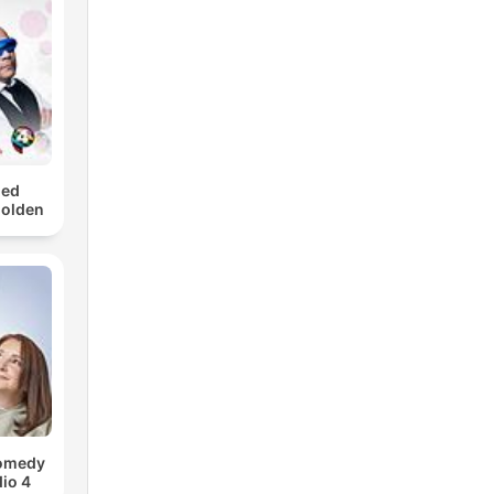
med
Golden
Comedy
io 4