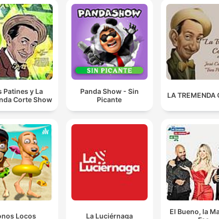
miehet sauhuavat. Uusi ja
jatkossa aina keskiviikkoisi
Tuotanto: Asennestudio
Hosted on Acast. See
acast.com/privacy for mor
information.
s Patines y La
Panda Show - Sin
LA TREMENDA
nda Corte Show
Picante
El Bueno, la Ma
onos Locos
La Luciérnaga