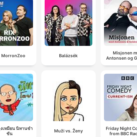
Misjonen 
X MorronZoo
Balázsék
Antonsen og 
ุงเหมียน นิทานขำ
Friday Night 
Muži vs. Ženy
ขัน
from BBC Rad