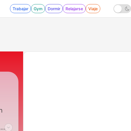
Trabajar
Gym
Dormir
Relajarse
Viaje
|
11 - Keikareiden matkavinkit 4: Ilmojen halki
n
a