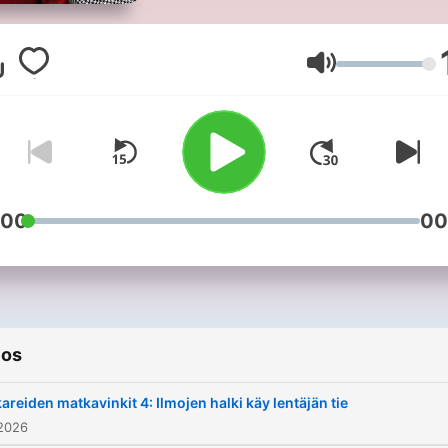
Sami Sykkö ja Jorma Uotin
keskustelevat viikon (omas
mielestään) tärkeimmistä
Volumen
tapahtumista. Kaksikkoa
puhuttavat myös muoti,
kauneus, design, sisustus,
matkustaminen ja erityisest
kulttuuri. Mitä paljastuu, kun
:00
00
Sami istuu Jorman rippituol
Mitä löytyy kulttuurikuppo
pohjalta? Entä kaapin
perukoilta? Nyt ollaan kevyesti
ios
pinnalla, iloisesti miesten ih
ja syvällä sielun syövereiss
kareiden matkavinkit 4: Ilmojen halki käy lentäjän tie
mitään kiertämättä tai
 2026