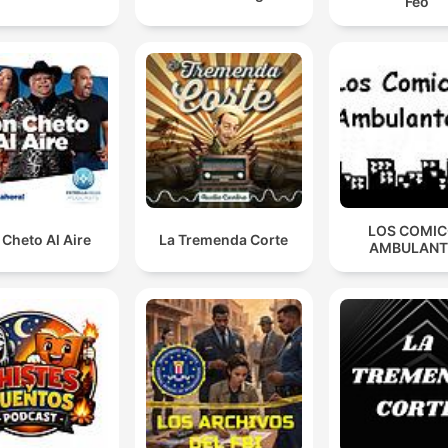
Feo
LOS COMI
Cheto Al Aire
La Tremenda Corte
AMBULANT