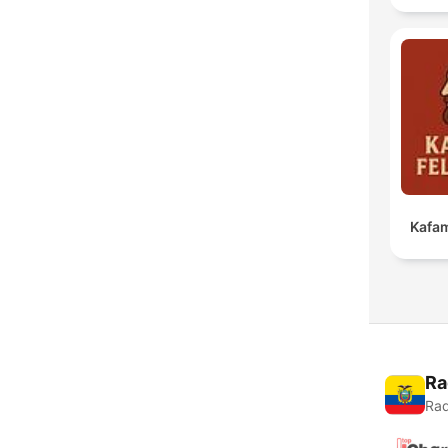
Kafam
Ra
Rad