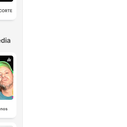
 CORTE
dia
onos