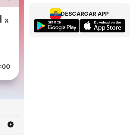
en
ta
DESCARGAR APP
1
x
i
:00
iin?
sen
olla
ä -