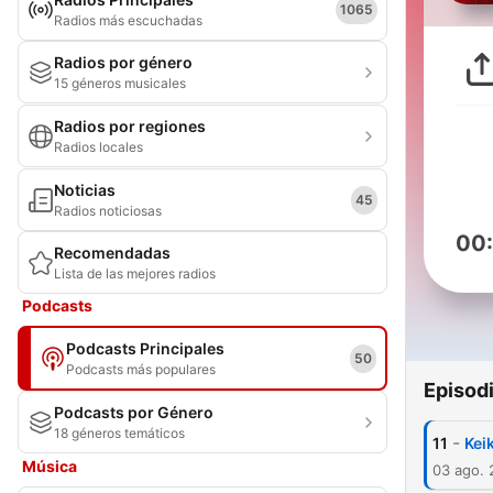
1065
Radios más escuchadas
Radios por género
15 géneros musicales
Radios por regiones
Radios locales
Noticias
45
Radios noticiosas
00
Recomendadas
Lista de las mejores radios
Podcasts
Podcasts Principales
50
Podcasts más populares
Episod
Podcasts por Género
18 géneros temáticos
-
11
Kei
Música
03 ago.