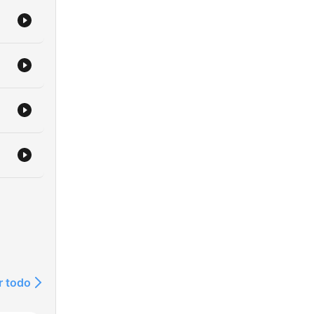
ri,
-
ka ja
ja,
n
n
r todo
t ja