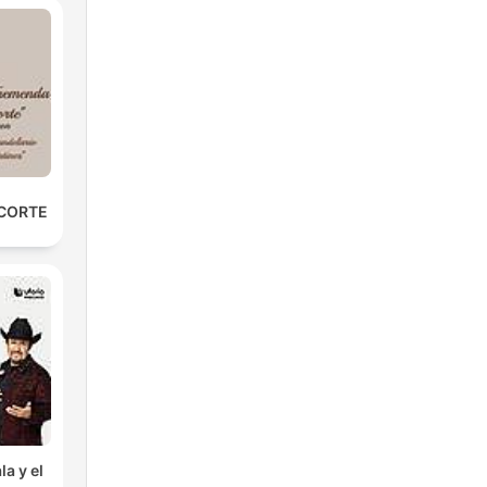
kso
n.
e
 CORTE
la y el