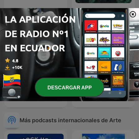
🇵🇹ALTEREGO ITALY
Música
IBÉRICA em Português
DESCARGAR APP
f1 racing
Hola
Más podcasts internacionales de Arte