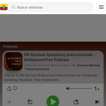
Podcasts
RD Burman Symphony Instrumentals -
Bollywood Free Podcast
Instrumental by Sandeep Khurana
|
4 - Deewar Openng
Theme Symphony
Tribute to RD Burman Bollywood Instrumentals by Composer
Sandeep Khurana. Free downloads.
1
x
Volumen