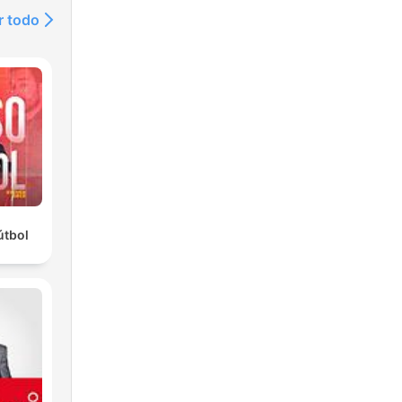
n
r todo
m/@SafePace)
m/show/7AH8nT1CoTmV1MfhxyTl3n).
IA
útbol
m
ail.com)
/
z