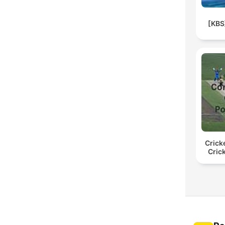
[KB
Crick
Cric