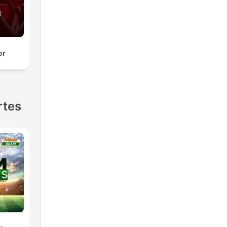
or
rtes