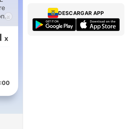
re
DESCARGAR APP
on
,
1
x
nt.
ns
rel,
:00
 un