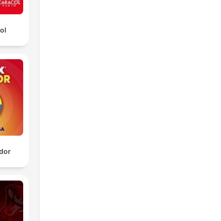
ol
dor