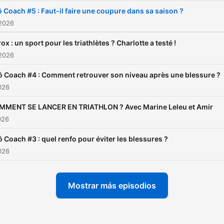
(sportifs, médecins,
ô Coach #5 : Faut-il faire une coupure dans sa saison ?
chercheurs, personnalités
 2026
publiques), des thématiqu
ox : un sport pour les triathlètes ? Charlotte a testé !
sociétales fortes (addictio
 2026
sport, alimentation, gross
ô Coach #4 : Comment retrouver son niveau après une blessure ?
et course, etc.), des écha
2026
rythmés, des formats origi
comme l’interview sur tapi
MMENT SE LANCER EN TRIATHLON ? Avec Marine Leleu et Amir
026
course, et une bonne dose
camaraderie et de
ô Coach #3 : quel renfo pour éviter les blessures ?
dépassement de soi. 🎧
2026
Disponible sur toutes les
plateformes audio : ICI
Mostrar más episodios
(https://smartlink.ausha.co
pace-le-podcast-des-spor