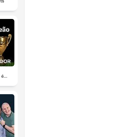
ts
é...