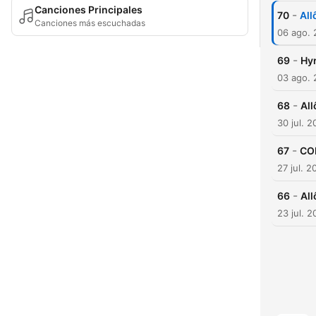
Canciones Principales
-
70
All
Canciones más escuchadas
06 ago.
-
69
Hyr
03 ago.
-
68
All
30 jul. 
-
67
CO
27 jul. 2
-
66
All
23 jul. 