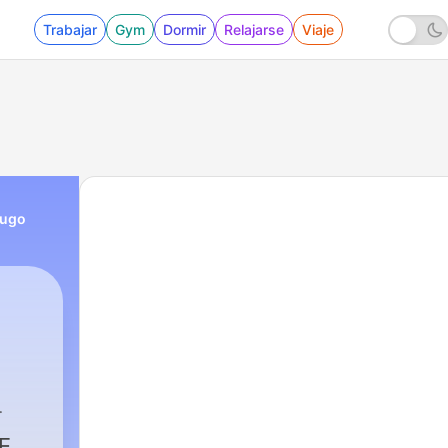
Trabajar
Gym
Dormir
Relajarse
Viaje
Hugo
E