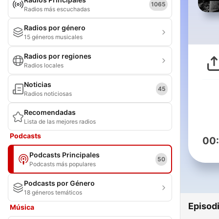
1065
Radios más escuchadas
Radios por género
15 géneros musicales
Radios por regiones
Radios locales
Noticias
45
Radios noticiosas
Recomendadas
Lista de las mejores radios
Podcasts
00
Podcasts Principales
50
Podcasts más populares
Podcasts por Género
18 géneros temáticos
Episod
Música