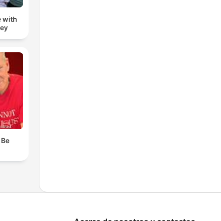
 with
zey
 Be