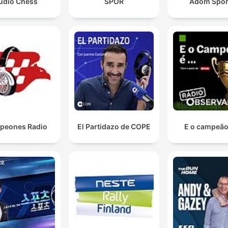
udio Chess
SPOR
Adom Spor
peones Radio
El Partidazo de COPE
E o campeão 