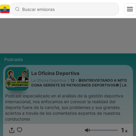
Podcasts
La Oficina Deportiva
La Oficina Deportiva
|
12 - 🎤ENTREVISTANDO A MITO
DONA GERENTE DE PATROCINIOS DEPORTIVOS⚽ | LA
OFICINA DEPORTIVA
Podcast especializado en el análisis de la gestión deportiva
internacional, nos enfocamos en conocer la realidad del
deporte fuera de la cancha, sus problemas y sus grandes
aciertos a través de los comentarios expertos de nuestros
conductores
1
x
Volumen