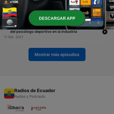
-
9
Capítulo 9: ¿Y la Superliga Femenina quién la
Juega?
13 mayo 2021
DESCARGAR APP
-
8
Capítulo 8 ¡Reunión de emergencia! La importancia
del psicólogo deportivo en la industria
11 feb. 2021
Mostrar más episodios
Radios de Ecuador
Radios y Podcasts