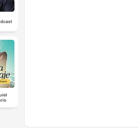
odcast
uiel
rio