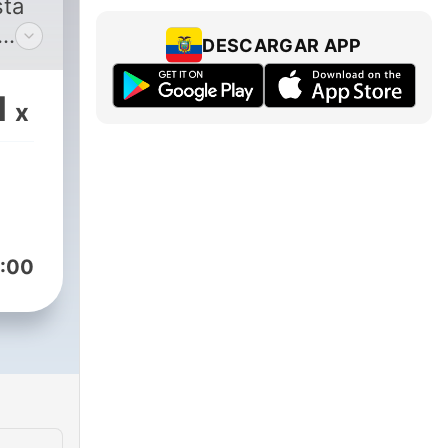
sta
DESCARGAR APP
1
x
:00