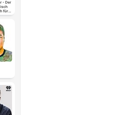
r - Der
isch
h für
n