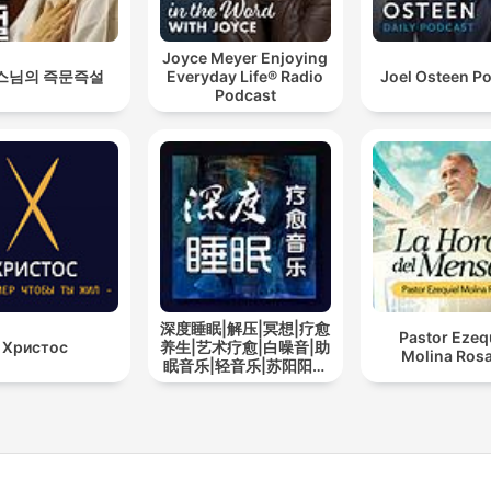
Joyce Meyer Enjoying
스님의 즉문즉설
Everyday Life® Radio
Joel Osteen P
Podcast
深度睡眠|解压|冥想|疗愈
Pastor Ezeq
Христос
养生|艺术疗愈|白噪音|助
Molina Rosa
眠音乐|轻音乐|苏阳阳频
道