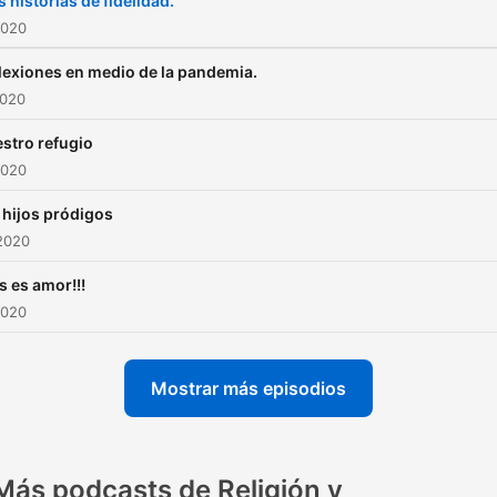
s historias de fidelidad.
2020
lexiones en medio de la pandemia.
2020
stro refugio
2020
 hijos pródigos
2020
s es amor!!!
2020
Mostrar más episodios
Más podcasts de Religión y