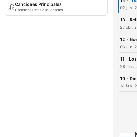
-
14
Tre
Canciones Principales
02 jun. 
Canciones más escuchadas
-
13
Ref
27 abr. 
-
12
Nue
03 abr. 
-
11
Los
28 mar. 
-
10
Dio
14 feb. 