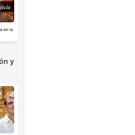
e en la
ón y