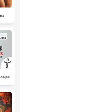
ana
nsajes