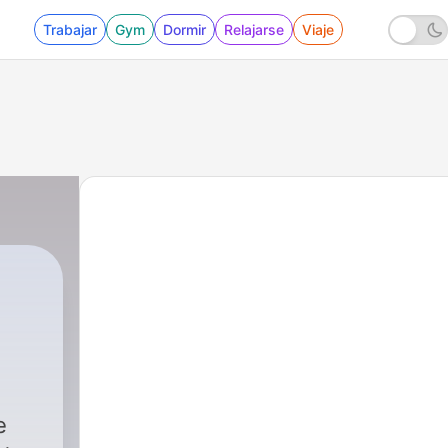
Trabajar
Gym
Dormir
Relajarse
Viaje
e