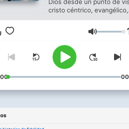
Dios desde un punto de vi
cristo céntrico, evangélico,
doctrinalmente bíblico.
Volumen
:00
00
ios