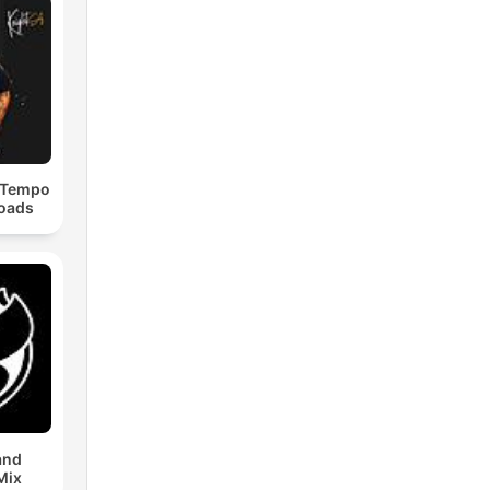
dTempo
loads
and
Mix