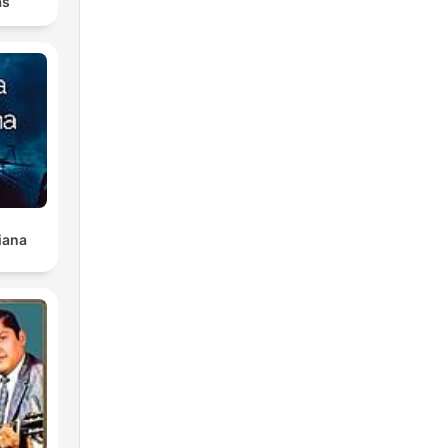
as
iana