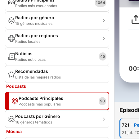
1064
Radios más escuchadas
Radios por género
15 géneros musicales
Radios por regiones
Radios locales
Noticias
45
Radios noticiosas
00
Recomendadas
Lista de las mejores radios
Podcasts
Podcasts Principales
50
Podcasts más populares
Episod
Podcasts por Género
18 géneros temáticos
-
721
Ре
Música
31 jul. 2