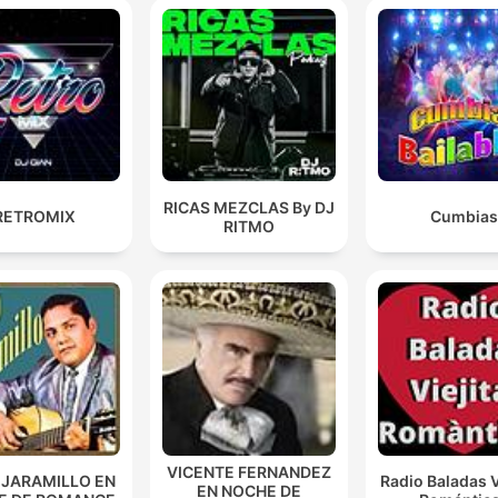
RICAS MEZCLAS By DJ
RETROMIX
Cumbias
RITMO
VICENTE FERNANDEZ
 JARAMILLO EN
Radio Baladas V
EN NOCHE DE