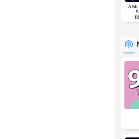
A Mi 
S
R