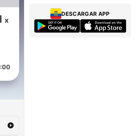
DESCARGAR APP
1
x
:00