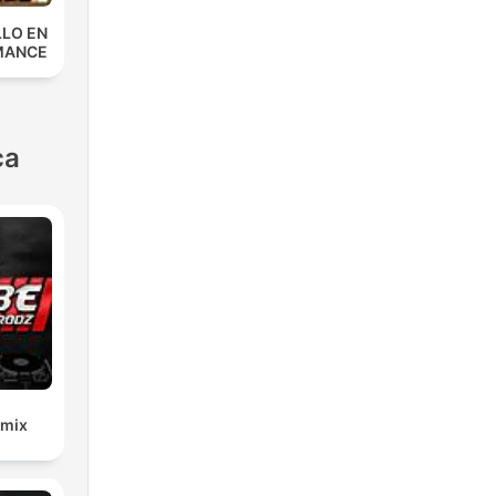
LLO EN
MANCE
ca
emix