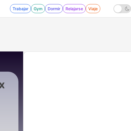
Trabajar
Gym
Dormir
Relajarse
Viaje
x