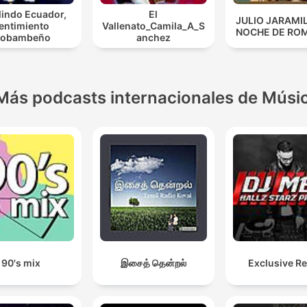
lindo Ecuador,
El
JULIO JARAMI
entimiento
Vallenato_Camila_A_S
NOCHE DE RO
iobambeño
anchez
Más podcasts internacionales de Músi
90's mix
இசைத் தென்றல்
Exclusive R