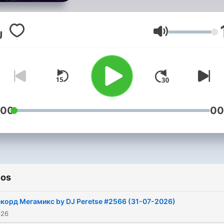
Volumen
:00
00
ios
корд Мегамикс by DJ Peretse #2566 (31-07-2026)
026