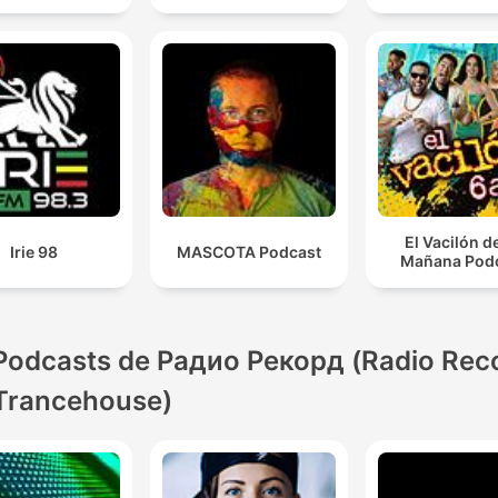
El Vacilón d
Irie 98
MASCOTA Podcast
Mañana Pod
Podcasts de Радио Рекорд (Radio Rec
Trancehouse)