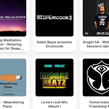
ep Meditation
Adam Beyer presents
Knight SA - Mi
ic - Relaxing
Drumcode
Sessions Up
ic for Sleep,
editation &
Relaxation
p - Meandering
Lovers rock Mix
Tomorrowl
Piano
Album I
Friendship 