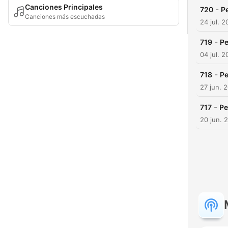
Canciones Principales
-
720
Р
Canciones más escuchadas
24 jul. 
-
719
Ре
04 jul. 
-
718
Ре
27 jun. 
-
717
Ре
20 jun. 