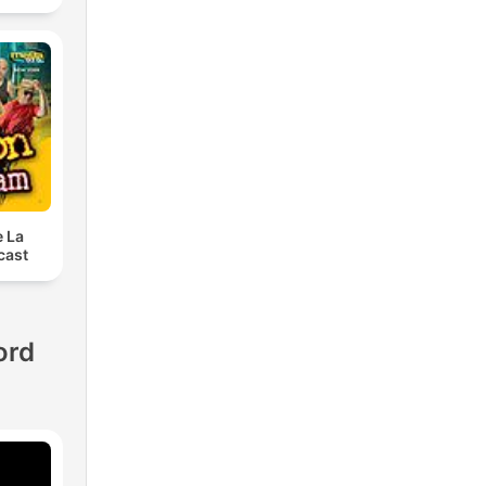
e La
cast
ord