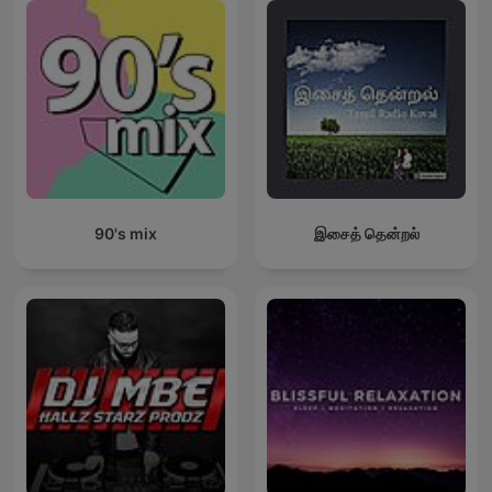
90's mix
இசைத் தென்றல்