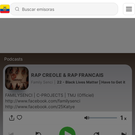
Podcasts
RAP CREOLE & RAP FRANCAIS
Family Senci
|
22 - Black Lives Matter | Have to Get it
FAMILYSENCI | C-PROJECTS | TMJ (Officiel)
http://www.facebook.com/familysenci
http://www.facebook.com/25Katye
1
x
Volumen