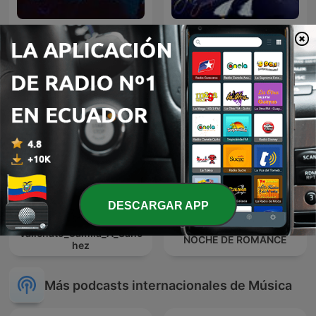
A Mi lindo Ecuador,
Música Cristiana
Sentimiento Riobambeño
DESCARGAR APP
El
JULIO JARAMILLO EN
Vallenato_Camila_A_Sanc
NOCHE DE ROMANCE
hez
Más podcasts internacionales de Música