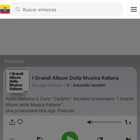
Podcasts
I Grandi Album Della Musica Italiana
NoLogic Podcast
|
5 - Antonello Venditti
Paolo Maiorino e Carlo "Carletto" Nicoletti presentano "I Grandi
Album della Musica Italiana".
Una produzione NoLogic Podcast
1
x
Volumen